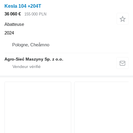
Kesla 104 +204T
36 060 €
155 000 PLN
Abatteuse
2024
Pologne, Cheåmno
Agro-Sieć Maszyny Sp. z o.o.