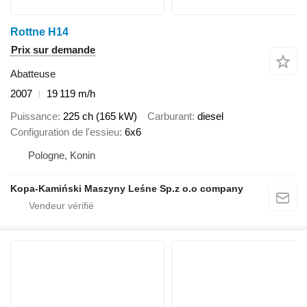
Rottne H14
Prix sur demande
Abatteuse
2007
19 119 m/h
Puissance
225 ch (165 kW)
Carburant
diesel
Configuration de l'essieu
6x6
Pologne, Konin
Kopa-Kamiński Maszyny Leśne Sp.z o.o company