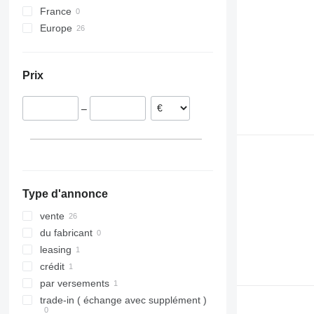
France
TW
6300
5712
Europe
6320
5713
Pologne
6400
8480
Slovaquie
6610
Prix
Roumanie
H-series
Allemagne
–
Type d'annonce
vente
du fabricant
leasing
crédit
par versements
trade-in ( échange avec supplément )