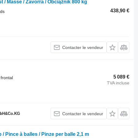
t / Masse / Zavorra / Obciążnik 800 kg
438,90 €
ids
Contacter le vendeur
5 089 €
frontal
TVA incluse
GmbH&Co.KG
Contacter le vendeur
/ Pince à balles / Pinze per balle 2,1 m