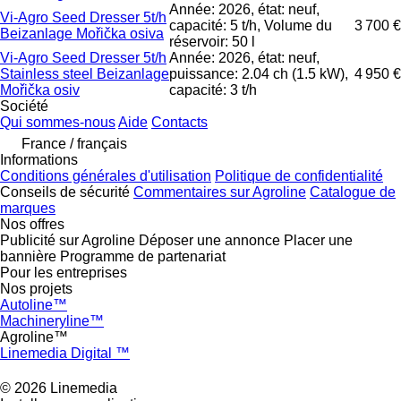
Année: 2026, état: neuf,
Vi-Agro Seed Dresser 5t/h
capacité: 5 t/h, Volume du
3 700 €
Beizanlage Mořička osiva
réservoir: 50 l
Vi-Agro Seed Dresser 5t/h
Année: 2026, état: neuf,
Stainless steel Beizanlage
puissance: 2.04 ch (1.5 kW),
4 950 €
Mořička osiv
capacité: 3 t/h
Société
Qui sommes-nous
Aide
Contacts
France / français
Informations
Conditions générales d'utilisation
Politique de confidentialité
Conseils de sécurité
Commentaires sur Agroline
Catalogue de
marques
Nos offres
Publicité sur Agroline
Déposer une annonce
Placer une
bannière
Programme de partenariat
Pour les entreprises
Nos projets
Autoline™
Machineryline™
Agroline™
Linemedia Digital ™
© 2026 Linemedia