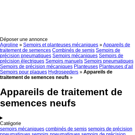
Déposer une annonce
Agroline
»
Semoirs et planteuses mécaniques
»
Appareils de
traitement de semences
Combinés de semis
Semoirs de
précision pneumatiques
Semoirs mécaniques
Semoirs de
précision électriques
Semoirs manuels
Semoirs pneumatiques
Semoirs de précision mécaniques
Planteuses
Planteuses d'ail
Semoirs pour plaques
Hydroseeders
»
Appareils de
traitement de semences neufs
»
Appareils de traitement de
semences neufs
Catégorie
semoirs mécaniques
combinés de semis
semoirs de précision
pneumatiques
semoirs pneumatiques
semoirs de précision