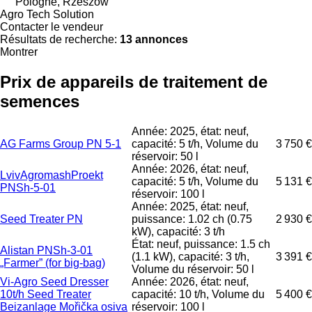
Pologne, Rzeszów
Agro Tech Solution
Contacter le vendeur
Résultats de recherche:
13 annonces
Montrer
Prix de appareils de traitement de
semences
Année: 2025, état: neuf,
AG Farms Group PN 5-1
capacité: 5 t/h, Volume du
3 750 €
réservoir: 50 l
Année: 2026, état: neuf,
LvivAgromashProekt
capacité: 5 t/h, Volume du
5 131 €
PNSh-5-01
réservoir: 100 l
Année: 2025, état: neuf,
Seed Treater PN
puissance: 1.02 ch (0.75
2 930 €
kW), capacité: 3 t/h
État: neuf, puissance: 1.5 ch
Alistan PNSh-3-01
(1.1 kW), capacité: 3 t/h,
3 391 €
„Farmer” (for big-bag)
Volume du réservoir: 50 l
Vi-Agro Seed Dresser
Année: 2026, état: neuf,
10t/h Seed Treater
capacité: 10 t/h, Volume du
5 400 €
Beizanlage Mořička osiva
réservoir: 100 l