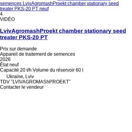
semences LvivAgromashProekt chamber stationary seed
treater PKS-20 PT neuf
4
VIDÉO
LvivAgromashProekt chamber stationary seed
treater PKS-20 PT
Prix sur demande
Appareil de traitement de semences
2026
État
neuf
Capacité
20 t/h
Volume du réservoir
60 l
Ukraine, Lviv
TDV "LVIVAGROMAShPROEKT"
Contacter le vendeur