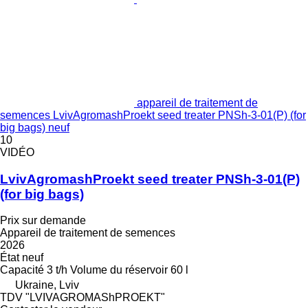
appareil de traitement de
semences LvivAgromashProekt seed treater PNSh-3-01(P) (for
big bags) neuf
10
VIDÉO
LvivAgromashProekt seed treater PNSh-3-01(P)
(for big bags)
Prix sur demande
Appareil de traitement de semences
2026
État
neuf
Capacité
3 t/h
Volume du réservoir
60 l
Ukraine, Lviv
TDV "LVIVAGROMAShPROEKT"