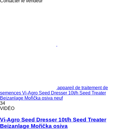
Contacter le vendeur
appareil de traitement de
semences Vi-Agro Seed Dresser 10t/h Seed Treater
Beizanlage Mořička osiva neuf
34
VIDÉO
Vi-Agro Seed Dresser 10t/h Seed Treater
Beizanlage Mořička osiva