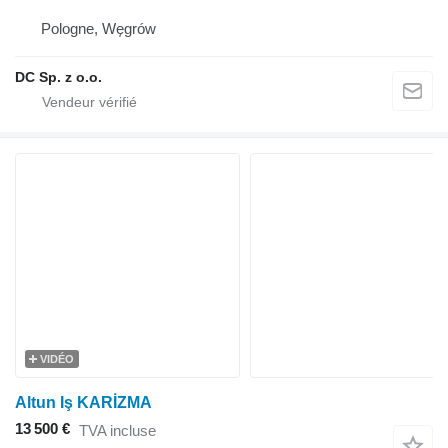
Pologne, Węgrów
DC Sp. z o.o.
VIDÉO
Altun Iş KARİZMA
13 500 €
TVA incluse