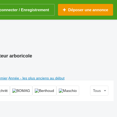
connecter / Enregistrement
Déposer une annonce
teur arboricole
emier
Année - les plus anciens au début
Tous