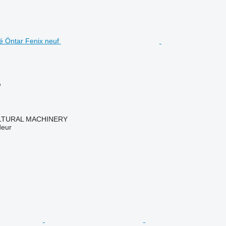
e
LTURAL MACHINERY
deur