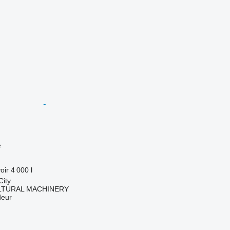
e
oir
4 000 l
City
LTURAL MACHINERY
deur