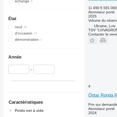
échange
11 490 €
591 00
Atomiseur porté
2025
État
Volume du réserv
Ukraine, Lviv
neuf
TDV "LVIVAGR
d'occasion
Contacter le ven
démonstration
Année
–
4
Öntar Ronda R
Caractéristiques
Prix sur demand
Atomiseur porté
Poids net à vide
2024