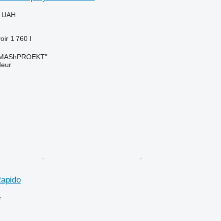
0 UAH
oir
1 760 l
OMAShPROEKT"
deur
apido
e