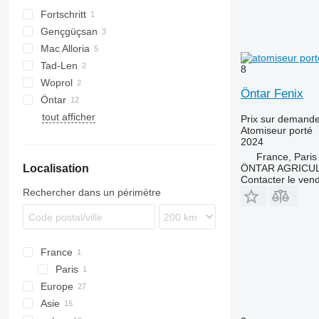
Fortschritt
Gençgüçsan
T series
Mac Alloria
Tad-Len
8
Woprol
Öntar Fenix
Öntar
tout afficher
Prix sur demand
Atomiseur porté
2024
France, Paris
ÖNTAR AGRICU
Localisation
Contacter le ven
Rechercher dans un périmètre
France
Paris
Europe
Asie
Pologne