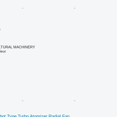
e
LTURAL MACHINERY
deur
bot Type Turbo Atomizer Radial Fan