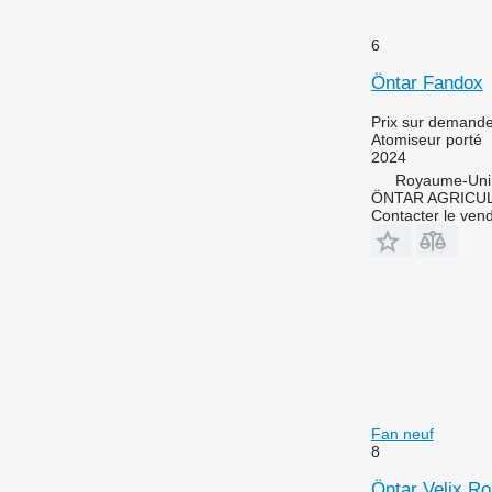
6
Öntar Fandox
Prix sur demand
Atomiseur porté
2024
Royaume-Uni
ÖNTAR AGRICU
Contacter le ven
Fan neuf
8
Öntar Velix Ro