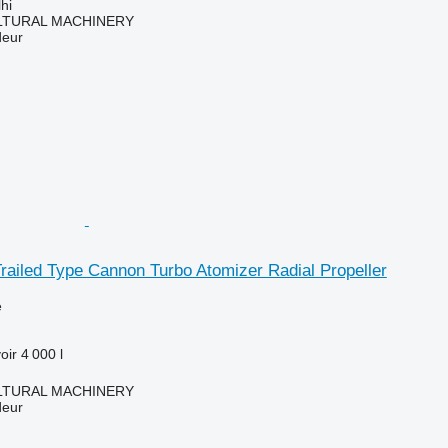
hi
LTURAL MACHINERY
deur
railed Type Cannon Turbo Atomizer Radial Propeller
e
oir
4 000 l
LTURAL MACHINERY
deur