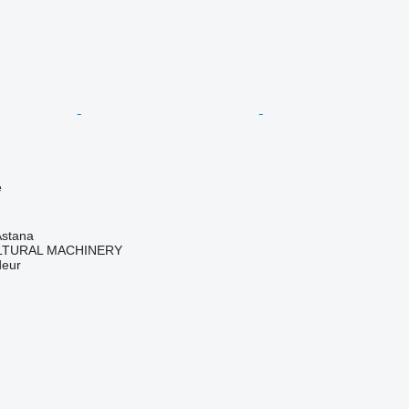
e
Astana
LTURAL MACHINERY
deur