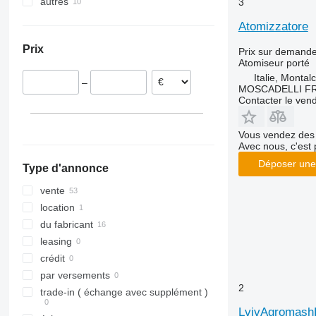
autres
Italie
Turquie
3
Espagne
Kazakhstan
Ukraine
Atomizzatore
Allemagne
Japon
Prix
Prix sur demand
Hongrie
Corée du Sud
Atomiseur porté
Royaume-Uni
Inde
Italie, Montal
–
Bulgarie
MOSCADELLI F
Contacter le ven
Autriche
Vous vendez des 
Avec nous, c'est 
Déposer une
Type d'annonce
vente
location
du fabricant
leasing
crédit
par versements
2
trade-in ( échange avec supplément )
LvivAgromash