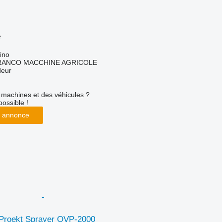
e
cino
RANCO MACCHINE AGRICOLE
deur
machines et des véhicules ?
possible !
 annonce
Proekt Sprayer OVP-2000