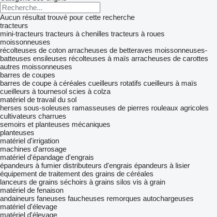
Aucun résultat trouvé pour cette recherche
tracteurs
mini-tracteurs
tracteurs à chenilles
tracteurs à roues
moissonneuses
récolteuses de coton
arracheuses de betteraves
moissonneuses-
batteuses
ensileuses
récolteuses à maïs
arracheuses de carottes
autres moissonneuses
barres de coupes
barres de coupe à céréales
cueilleurs rotatifs
cueilleurs à maïs
cueilleurs à tournesol
scies à colza
matériel de travail du sol
herses
sous-soleuses
ramasseuses de pierres
rouleaux agricoles
cultivateurs
charrues
semoirs et planteuses mécaniques
planteuses
matériel d'irrigation
machines d'arrosage
matériel d'épandage d'engrais
épandeurs à fumier
distributeurs d'engrais
épandeurs à lisier
équipement de traitement des grains de céréales
lanceurs de grains
séchoirs à grains
silos
vis à grain
matériel de fenaison
andaineurs
faneuses
faucheuses
remorques autochargeuses
matériel d'élevage
matériel d'élevage