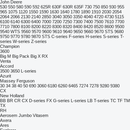
John Deere
530
550
580
590
592
625R
630F
630R
635F
730
750
850
930
955
965
1075
1120
1550
1590
1630
1640
1780
1890
1910
2030
2054
2064
2066
2130
2140
2850
3040
3050
3350
4040
4720
4730
5115
6100
6140
6300
6400
7000
7200
7250
7300
7400
7500
7610
7700
7710
7800
8100
8200
8220
8300
8320
8400
8420
8520
8600
9500
9540 WTS
9560
9570
9600
9610
9640
9650
9660
9670 STS
9680
9750
9770
9780
9870 STS
C-series
F-series
H-series
S-series
T-
series
W-series
Z-series
Champion
3600
Big M
Big Pack
Big X
RX
Venta
Accord
3500
3650
L-series
Azurit
Massey Ferguson
30
34
38
40
50
690
3060
6180
6260
6465
7274
7278
9280
9380
CX
New Holland
BB
BR
CR
CX
D-series
FX
G-series
L-series
LB
T-series
TC
TF
TM
TX
RH
Aerosem
Jumbo
Vitasem
Axera
Ares