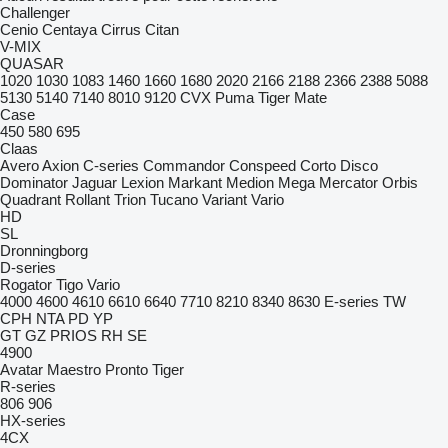
Challenger
Cenio
Centaya
Cirrus
Citan
V-MIX
QUASAR
1020
1030
1083
1460
1660
1680
2020
2166
2188
2366
2388
5088
5130
5140
7140
8010
9120
CVX
Puma
Tiger Mate
Case
450
580
695
Claas
Avero
Axion
C-series
Commandor
Conspeed
Corto
Disco
Dominator
Jaguar
Lexion
Markant
Medion
Mega
Mercator
Orbis
Quadrant
Rollant
Trion
Tucano
Variant
Vario
HD
SL
Dronningborg
D-series
Rogator
Tigo
Vario
4000
4600
4610
6610
6640
7710
8210
8340
8630
E-series
TW
CPH
NTA
PD
YP
GT
GZ
PRIOS
RH
SE
4900
Avatar
Maestro
Pronto
Tiger
R-series
806
906
HX-series
4CX