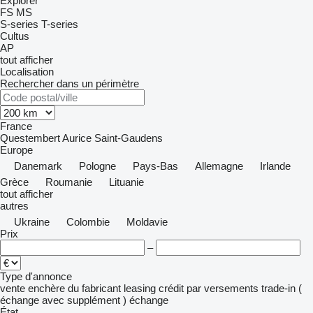
Explorer
FS
MS
S-series
T-series
Cultus
AP
tout afficher
Localisation
Rechercher dans un périmètre
France
Questembert
Aurice
Saint-Gaudens
Europe
Danemark
Pologne
Pays-Bas
Allemagne
Irlande
Grèce
Roumanie
Lituanie
tout afficher
autres
Ukraine
Colombie
Moldavie
Prix
–
Type d'annonce
vente
enchère
du fabricant
leasing
crédit
par versements
trade-in (
échange avec supplément )
échange
État