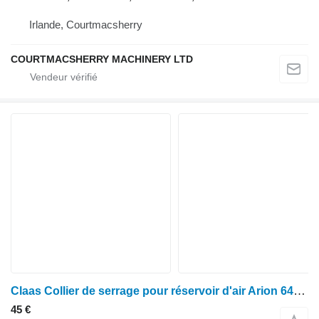
Irlande, Courtmacsherry
COURTMACSHERRY MACHINERY LTD
Claas Collier de serrage pour réservoir d'air Arion 640, 500, 600 0021528691 pour tracteur à roues Claas 640
45 €