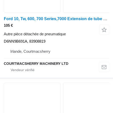
Ford 10, Tw, 600, 700 Series,7000 Extension de tube d'admission d'air D6nn9b691 D6NN9B691A pour tracteur à roues Ford 7000
105 €
Autre pièce détachée de pneumatique
D6NN9B691A, 83908819
Irlande, Courtmacsherry
COURTMACSHERRY MACHINERY LTD