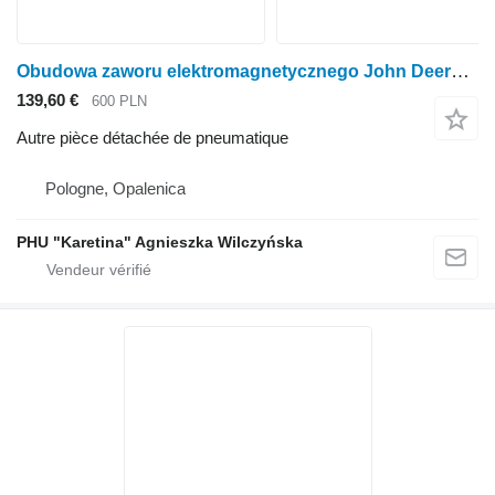
Obudowa zaworu elektromagnetycznego John Deere 6010 6110 6210 6506 6600 Boîtier d'électrovanne L11 pour tracteur à roues John Deere 6010 6110 6210 6506 6600
139,60 €
600 PLN
Autre pièce détachée de pneumatique
Pologne, Opalenica
PHU "Karetina" Agnieszka Wilczyńska