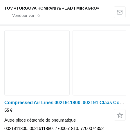
TOV «TORGOVA KOMPANIYa «LAD I MIR AGRO»
Compressed Air Lines 0021911800, 002191 Claas Conduites d'air comprimé Arion 640, 400, 500, 600 0021911800, 002191 pour tracteur à roues 640
55 €
Autre pièce détachée de pneumatique
0021911800, 0021911880, 7700051813, 7700074392