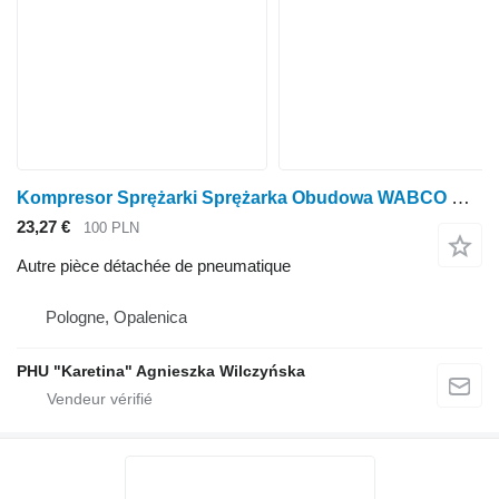
Kompresor Sprężarki Sprężarka Obudowa WABCO Compresseur Compresseur Carter de compresseur 912 526 010 6 912 526 000 pour tracteur à roues
23,27 €
100 PLN
Autre pièce détachée de pneumatique
Pologne, Opalenica
PHU "Karetina" Agnieszka Wilczyńska