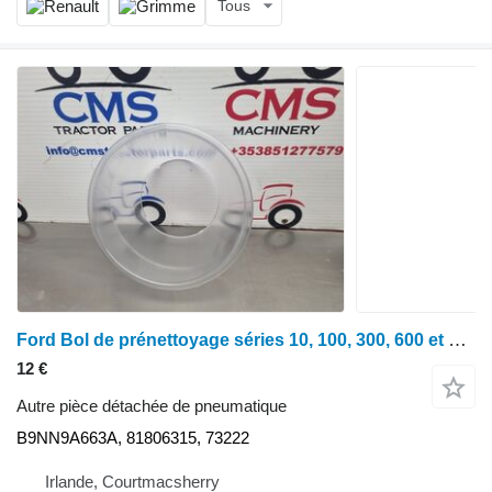
Tous
Ford Bol de prénettoyage séries 10, 100, 300, 600 et 1000 : référence B9nn9a663a, 818063 B9NN9A663A pour tracteur à roues Ford 10
12 €
Autre pièce détachée de pneumatique
B9NN9A663A, 81806315, 73222
Irlande, Courtmacsherry