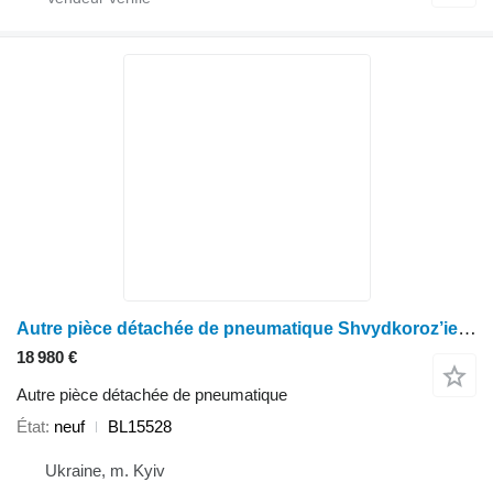
Autre pièce détachée de pneumatique Shvydkoroz’iemna mufta BL15528 pour tracteur à roues John Deere 6145R, 6155R
18 980 €
Autre pièce détachée de pneumatique
État
neuf
BL15528
Ukraine, m. Kyiv