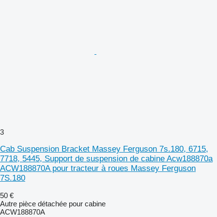
3
Cab Suspension Bracket Massey Ferguson 7s.180, 6715,
7718, 5445, Support de suspension de cabine Acw188870a
ACW188870A pour tracteur à roues Massey Ferguson
7S.180
50 €
Autre pièce détachée pour cabine
ACW188870A