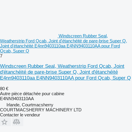
Windscreen Rubber Seal,
Weatherstrip Ford Qcab, Joint d'étanchéité de pare-brise Super Q,
Joint d'étanchéité E4nn9403110aa E4NN9403110AA pour Ford
Qcab, Super Q
7
Windscreen Rubber Seal, Weatherstrip Ford Qcab, Joint
d'étanchéité de pare-brise Super Q, Joint d'étanchéité
E4nn9403110aa E4NN9403110AA pour Ford Qcab, Super Q
80 €
Autre pièce détachée pour cabine
E4NN9403110AA
Irlande, Courtmacsherry
COURTMACSHERRY MACHINERY LTD
Contacter le vendeur