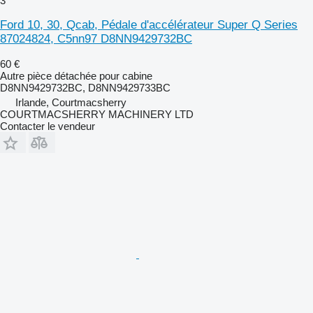
3
Ford 10, 30, Qcab, Pédale d'accélérateur Super Q Series
87024824, C5nn97 D8NN9429732BC
60 €
Autre pièce détachée pour cabine
D8NN9429732BC, D8NN9429733BC
Irlande, Courtmacsherry
COURTMACSHERRY MACHINERY LTD
Contacter le vendeur