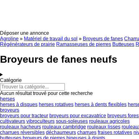
Déposer une annonce
Agroline
»
Matériel de travail du sol
»
Broyeurs de fanes
Charru
Régénérateurs de prairie
Ramasseuses de pierres
Butteuses
R
Broyeurs de fanes neufs
Catégorie
Aucun résultat trouvé pour cette recherche
herses
herses à disques
herses rotatives
herses à dents flexibles
hers
broyeurs
broyeurs pour tracteur
broyeurs pour excavatrice
broyeurs fores
cultivateurs
vibroculteurs
sous-soleuses
rouleaux agricoles
rouleaux hacheurs
rouleaux cambridge
rouleaux lisses
rouleau
charrues réversibles
déchaumeurs
charrues
fraises rotatives
ni
butteuses
broyeurs de pierres
bineuses à doigts