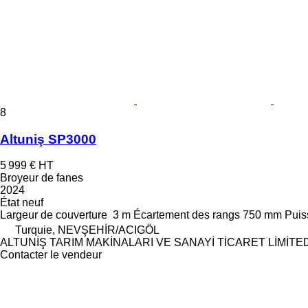
8
Altuniş SP3000
5 999 €
HT
Broyeur de fanes
2024
État
neuf
Largeur de couverture
3 m
Écartement des rangs
750 mm
Puis
Turquie, NEVŞEHİR/ACIGÖL
ALTUNİŞ TARIM MAKİNALARI VE SANAYİ TİCARET LİMİTE
Contacter le vendeur