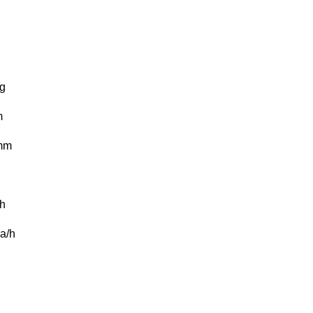
g
m
mm
h
a/h