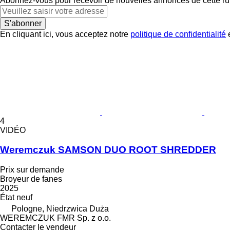
Abonnez-vous pour recevoir de nouvelles annonces de cette ru
S'abonner
En cliquant ici, vous acceptez notre
politique de confidentialité
e
4
VIDÉO
Weremczuk SAMSON DUO ROOT SHREDDER
Prix sur demande
Broyeur de fanes
2025
État
neuf
Pologne, Niedrzwica Duża
WEREMCZUK FMR Sp. z o.o.
Contacter le vendeur