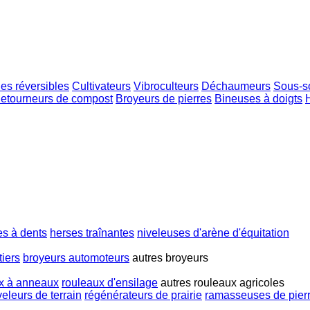
es réversibles
Cultivateurs
Vibroculteurs
Déchaumeurs
Sous-s
etourneurs de compost
Broyeurs de pierres
Bineuses à doigts
es à dents
herses traînantes
niveleuses d'arène d'équitation
tiers
broyeurs automoteurs
autres broyeurs
x à anneaux
rouleaux d'ensilage
autres rouleaux agricoles
veleurs de terrain
régénérateurs de prairie
ramasseuses de pier