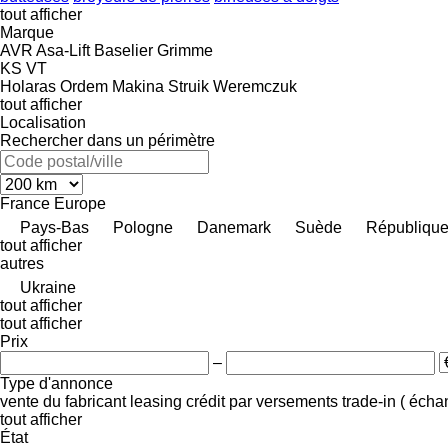
tout afficher
Marque
AVR
Asa-Lift
Baselier
Grimme
KS
VT
Holaras
Ordem Makina
Struik
Weremczuk
tout afficher
Localisation
Rechercher dans un périmètre
France
Europe
Pays-Bas
Pologne
Danemark
Suède
République
tout afficher
autres
Ukraine
tout afficher
tout afficher
Prix
–
Type d'annonce
vente
du fabricant
leasing
crédit
par versements
trade-in ( éch
tout afficher
État