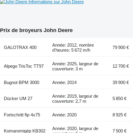
Informations sur John Deere
Prix de broyeurs John Deere
Année: 2012, nombre
GALOTRAX 400
79 900 €
d'heures: 5 672 m/h
Année: 2025, largeur de
Alpego TrisToc TT97
12 700 €
couverture: 3 m
Bugnot BPM 3000
Année: 2014
39 900 €
Année: 2019, largeur de
Dücker UM 27
5 850 €
couverture: 2,7 m
Fortschritt ftp 4x75
Année: 2020
8 925 €
Année: 2020, largeur de
Komaromigép KB302
7 500 €