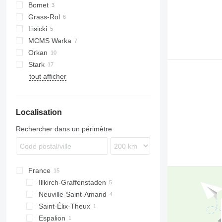
Bomet
Grass-Rol
Z-series
Lisicki
MCMS Warka
Orkan
MU
Stark
tout afficher
Localisation
Rechercher dans un périmètre
France
Illkirch-Graffenstaden
Neuville-Saint-Amand
Saint-Élix-Theux
Espalion