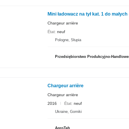
Mini ładowacz na tył kat. 1 do małyc
Chargeur arrière
État
neuf
Pologne, Słupia
Przedsiębiorstwo Produkcyjno-Handlowe RO
Chargeur arrière
Chargeur arrière
2016
État
neuf
Ukraine, Gorniki
AgroTeh