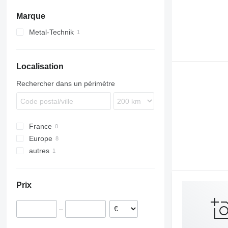
Marque
Metal-Technik
Localisation
Rechercher dans un périmètre
France
Europe
autres
Pologne
Italie
Ukraine
Prix
–