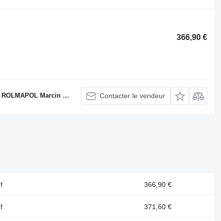
366,90 €
LMAPOL Marcin Dziekan
Contacter le vendeur
f
366,90 €
f
371,60 €