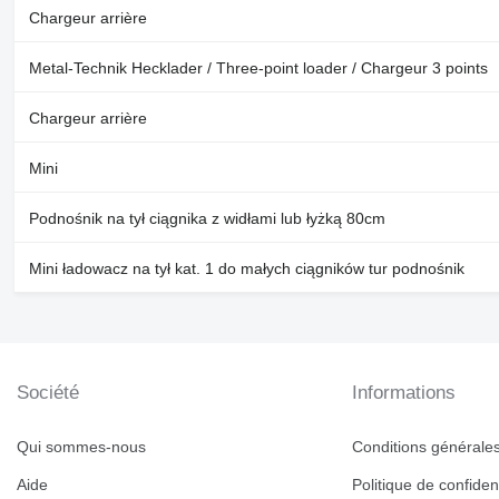
Chargeur arrière
Metal-Technik Hecklader / Three-point loader / Chargeur 3 points
Chargeur arrière
Mini
Podnośnik na tył ciągnika z widłami lub łyżką 80cm
Mini ładowacz na tył kat. 1 do małych ciągników tur podnośnik
Société
Informations
Qui sommes-nous
Conditions générales 
Aide
Politique de confident