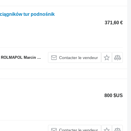
h ciągników tur podnośnik
371,60 €
LMAPOL Marcin Dziekan
Contacter le vendeur
800 $US
Contacter le vendeur