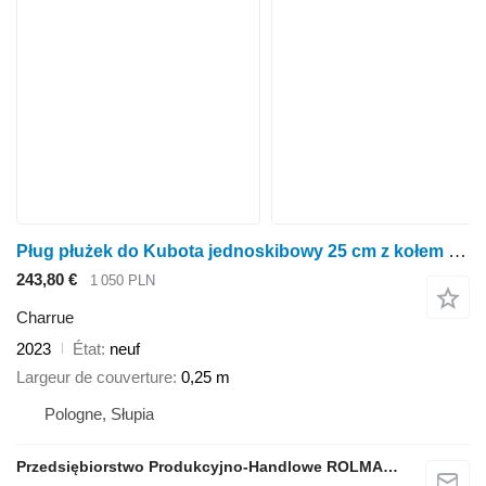
Pług płużek do Kubota jednoskibowy 25 cm z kołem podporowym
243,80 €
1 050 PLN
Charrue
2023
État
neuf
Largeur de couverture
0,25 m
Pologne, Słupia
Przedsiębiorstwo Produkcyjno-Handlowe ROLMAPOL Marcin Dziekan