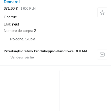
Demarol
371,60 €
1 600 PLN
Charrue
État
neuf
Nombre de corps
2
Pologne, Słupia
Przedsiębiorstwo Produkcyjno-Handlowe ROLMAPOL Marcin Dziekan