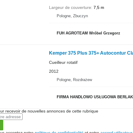
Largeur de couverture
7,5 m
Pologne, Zbuczyn
FUH AGROTEAM Wróbel Grzegorz
Kemper 375 Plus 375+ Autocontur Cl
Cueilleur rotatif
2012
Pologne, Rozdrażew
FIRMA HANDLOWO USŁUGOWA BERLAK
r recevoir de nouvelles annonces de cette rubrique
vous acceptez notre
politique de confidentialité
et notre
accord utilisateur