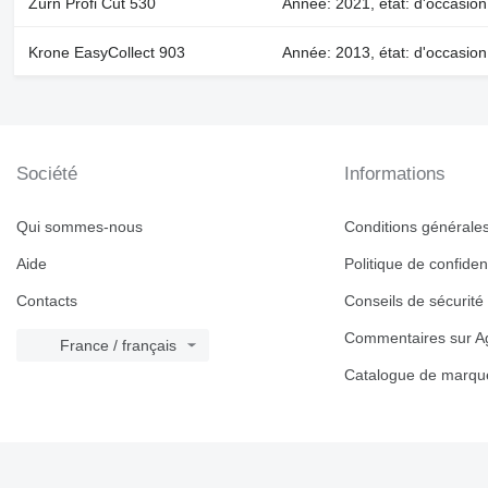
Zürn Profi Cut 530
Année: 2021, état: d'occasion,
Krone EasyCollect 903
Année: 2013, état: d'occasion
Société
Informations
Qui sommes-nous
Conditions générales 
Aide
Politique de confident
Contacts
Conseils de sécurité
Commentaires sur Ag
France / français
Catalogue de marqu