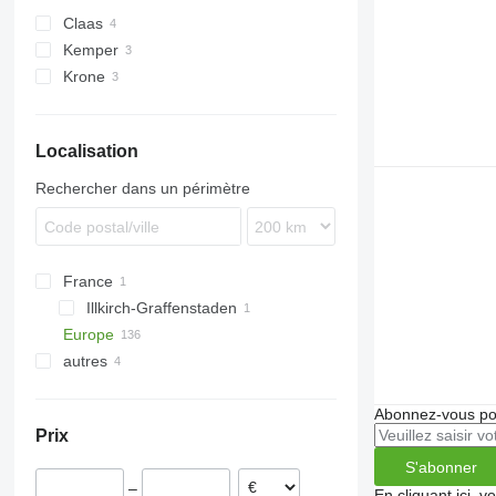
Claas
Kemper
Direct Disc
Krone
Orbis
EasyCollect
Localisation
Rechercher dans un périmètre
France
Illkirch-Graffenstaden
Europe
autres
Allemagne
Pays-Bas
Ukraine
Pologne
Abonnez-vous pou
Prix
Siedlce
Autriche
S'abonner
Jarocin
Roumanie
–
Tarnowo Podgórne
Danemark
En cliquant ici, 