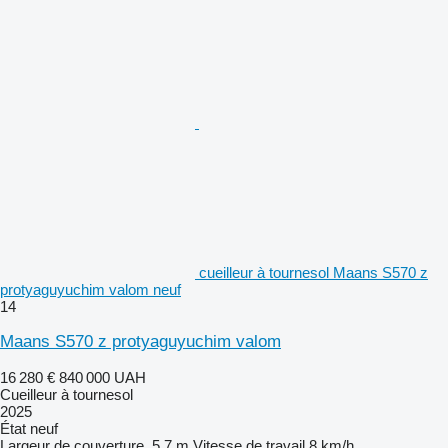
cueilleur à tournesol Maans S570 z
protyaguyuchim valom neuf
14
Maans S570 z protyaguyuchim valom
16 280 €
840 000 UAH
Cueilleur à tournesol
2025
État
neuf
Largeur de couverture
5,7 m
Vitesse de travail
8 km/h