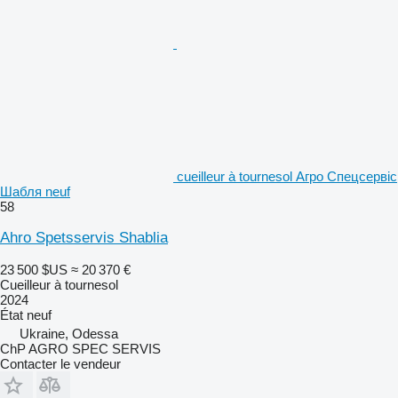
cueilleur à tournesol Агро Спецсервіс
Шабля neuf
58
Ahro Spetsservis Shablia
23 500 $US
≈ 20 370 €
Cueilleur à tournesol
2024
État
neuf
Ukraine, Odessa
ChP AGRO SPEC SERVIS
Contacter le vendeur