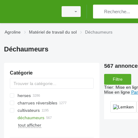
Agroline
Matériel de travail du sol
Déchaumeurs
Déchaumeurs
567 annonce
Catégorie
Filtre
Trier
:
Mise en lig
Mise en ligne
Par
herses
charrues réversibles
herses à disques
cultivateurs
herses rotatives
déchaumeurs
herses à dents flexibles
broyeurs pour tracteur
tout afficher
herses à dents
broyeurs pour excavatrice
rouleaux cambridge
herses traînantes
broyeurs forestiers
rouleaux hacheurs