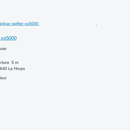
r xo5000
luse
rture
5 m
3640 Le Horps
deur