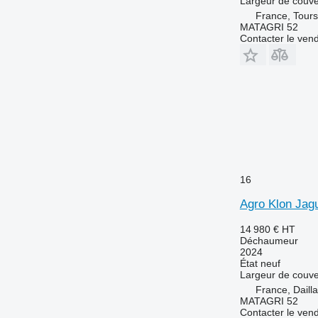
Largeur de couve
France, Tours
MATAGRI 52
Contacter le ven
16
Agro Klon Jag
14 980 €
HT
Déchaumeur
2024
État
neuf
Largeur de couve
France, Daill
MATAGRI 52
Contacter le ven