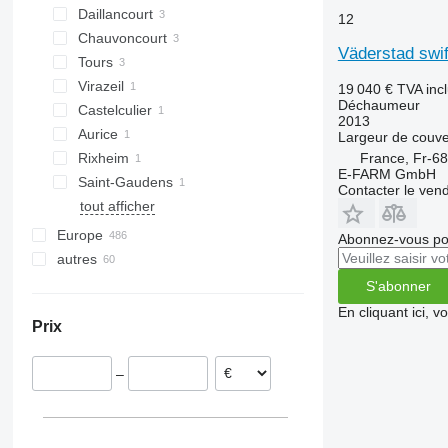
Daillancourt
12
Chauvoncourt
Väderstad swif
Tours
Virazeil
19 040 €
TVA inc
Déchaumeur
Castelculier
2013
Aurice
Largeur de couve
France, Fr-6
Rixheim
E-FARM GmbH
Saint-Gaudens
Contacter le ven
tout afficher
Europe
Abonnez-vous pou
autres
Allemagne
Pologne
Ukraine
S'abonner
Autriche
En cliquant ici, 
Prix
Roumanie
Lituanie
–
Pays-Bas
Danemark
Hongrie