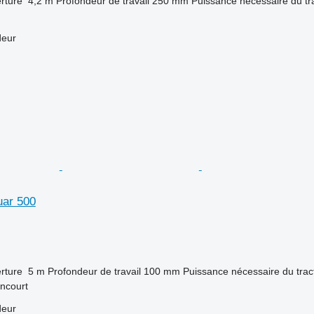
rture
4,2 m
Profondeur de travail
250 mm
Puissance nécessaire du tr
deur
uar 500
rture
5 m
Profondeur de travail
100 mm
Puissance nécessaire du trac
ancourt
deur