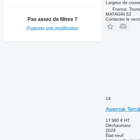
Largeur de couve
France, Tours
MATAGRI 52
Pas assez de filtres ?
Contacter le ven
Proposer une modification
14
Awemak Terraf
17 980 €
HT
Déchaumeur
2024
État
neuf