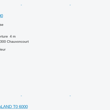
00
use
rture
4 m
5300 Chauvoncourt
deur
ALAND T0 6000