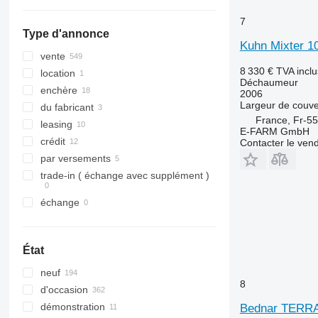
tout afficher
7
Type d'annonce
Kuhn Mixter 1
vente
8 330 €
TVA incl
location
Déchaumeur
enchère
2006
Largeur de couve
du fabricant
France, Fr-5
leasing
E-FARM GmbH
crédit
Contacter le ven
par versements
trade-in ( échange avec supplément )
échange
État
neuf
8
d'occasion
démonstration
Bednar TERR