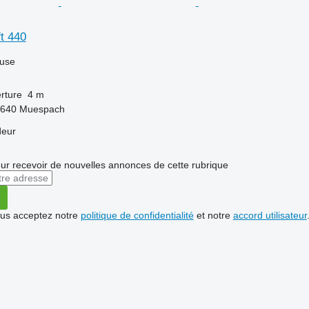
t 440
luse
rture
4 m
8640 Muespach
deur
r recevoir de nouvelles annonces de cette rubrique
vous acceptez notre
politique de confidentialité
et notre
accord utilisateur