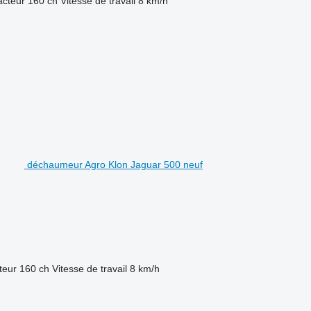
acteur
160 ch
Vitesse de travail
8 km/h
déchaumeur Agro Klon Jaguar 500 neuf
teur
160 ch
Vitesse de travail
8 km/h