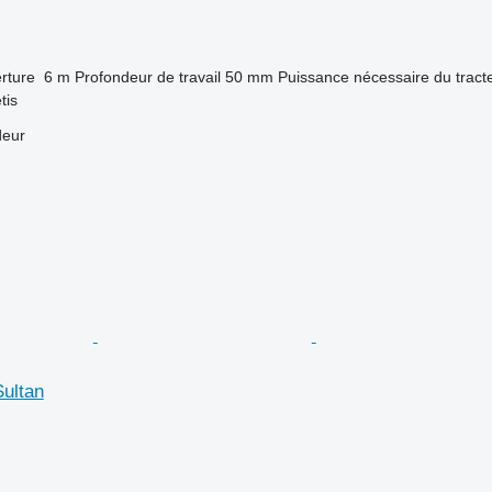
rture
6 m
Profondeur de travail
50 mm
Puissance nécessaire du tract
tis
deur
Sultan