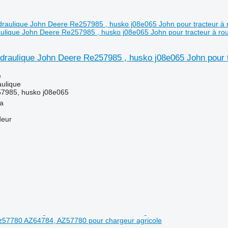
raulique John Deere Re257985 , husko j08e065 John pour tracteur à ro
ydraulique John Deere Re257985 , husko j08e065 John pour 
e
aulique
7985, husko j08e065
la
deur
z57780 AZ64784, AZ57780 pour chargeur agricole