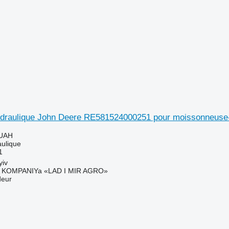
hydraulique John Deere RE581524000251 pour moissonneuse
 UAH
aulique
1
yiv
KOMPANIYa «LAD I MIR AGRO»
deur