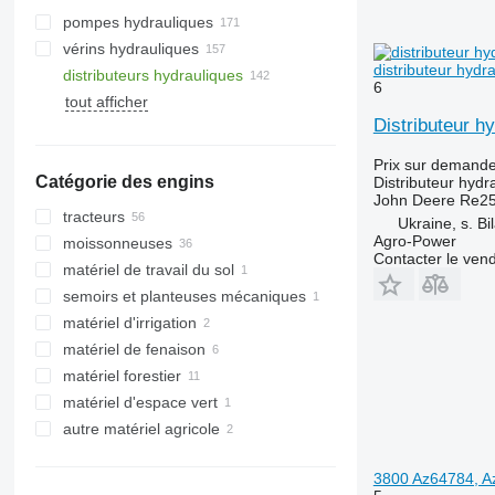
pompes hydrauliques
vérins hydrauliques
distributeur hyd
distributeurs hydrauliques
6
tout afficher
Distributeur h
Prix sur demand
Catégorie des engins
Distributeur hydr
John Deere Re25
tracteurs
Ukraine, s. Bi
Agro-Power
moissonneuses
tracteurs à chenilles
Contacter le ven
matériel de travail du sol
tracteurs à roues
moissonneuses-batteuses
semoirs et planteuses mécaniques
ensileuses
matériel d'irrigation
matériel de fenaison
matériel forestier
chargeurs agricoles
matériel d'espace vert
porteurs forestiers
autre matériel agricole
abatteuses
tracteurs tondeuses
3800 Az64784, A