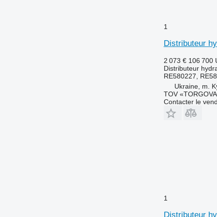
1
Distributeur h
2 073 €
106 700
Distributeur hydr
RE580227, RE58
Ukraine, m. K
TOV «TORGOVA 
Contacter le ven
1
Distributeur h