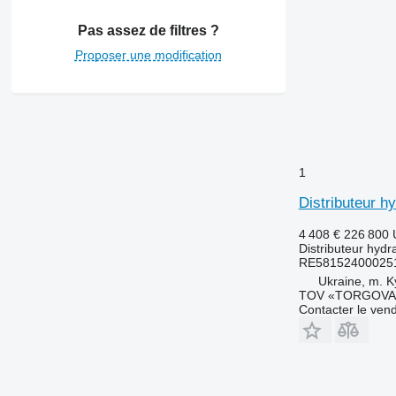
Pas assez de filtres ?
Proposer une modification
1
Distributeur 
4 408 €
226 800
Distributeur hydr
RE58152400025
Ukraine, m. K
TOV «TORGOVA 
Contacter le ven