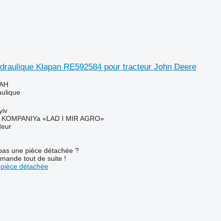
ydraulique Klapan RE592584 pour tracteur John Deere
UAH
aulique
yiv
KOMPANIYa «LAD I MIR AGRO»
deur
pas une pièce détachée ?
mande tout de suite !
pièce détachée