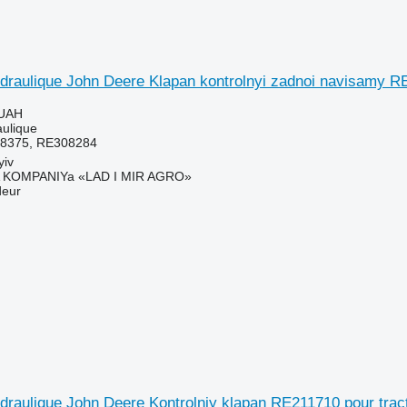
ydraulique John Deere Klapan kontrolnyi zadnoi navisamy R
 UAH
aulique
8375, RE308284
yiv
KOMPANIYa «LAD I MIR AGRO»
deur
ydraulique John Deere Kontrolniy klapan RE211710 pour tra