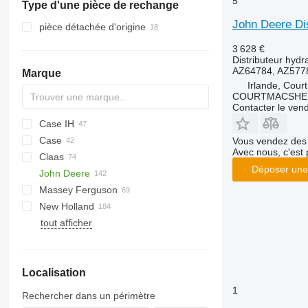
5
Type d'une pièce de rechange
John Deere Di
pièce détachée d'origine
3 628 €
Distributeur hydr
AZ64784, AZ577
Marque
Irlande, Cour
COURTMACSHER
Contacter le ven
Case IH
V-MIX
Case
2388
Vous vendez des 
Avec nous, c'est 
Claas
8010
330
Déposer une
John Deere
9120
928
Ares
D-series
D-series
F-series
2000
4900
3CX
Massey Ferguson
CVX
966
Arion
Vario
3000
4CX
6M
Big M
M-series
3650
MRT
New Holland
MX
TH
Axion
3600
531
6R
Big X
38
MC
tout afficher
MXM
Commandor
4000
Fastrac
1210
40
CR
Bear
Dorado
1270
860
NLX 1024
MXU
Conspeed
6600
TM
1270
3060
CX
Elk
911
Magnum
Dominator
6610
1470
6180
FX
Ergo
Localisation
Maxxum
Jaguar
6640
2054
6260
G-series
Fox
Optum
Lexion
8340
6100
6465
LB
Scorpion
1
Rechercher dans un périmètre
Puma
Mega
E-series
6115
7274
LM