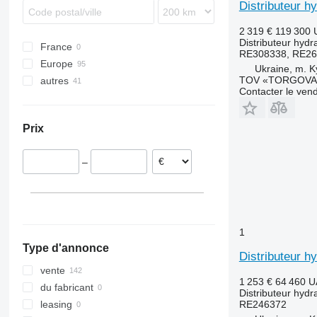
Distributeur h
Steiger
Mercator
F-series
6120
7278
T-series
2 319 €
119 300
Scorpion
TW
6130
9280
TF
6120 M
Distributeur hydr
France
Variant
6145
TG
6120 R
6130 R
RE308338, RE26
Europe
Vario
6300
TM
6145 R
Ukraine, m. K
TOV «TORGOVA 
autres
Danemark
6330
TN
Contacter le ven
Pologne
Ukraine
6400
TS
Irlande
7820
TX
Prix
Lituanie
8130
Allemagne
9780
–
S-series
T-series
S670
T660
1
Type d'annonce
Distributeur h
vente
1 253 €
64 460 
du fabricant
Distributeur hydr
RE246372
leasing