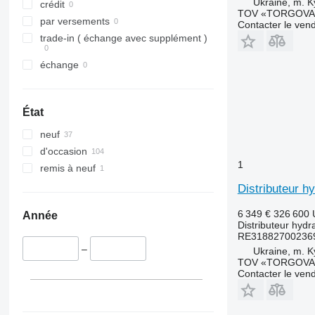
Ukraine, m. K
crédit
TOV «TORGOVA 
par versements
Contacter le ven
trade-in ( échange avec supplément )
échange
État
neuf
d'occasion
1
remis à neuf
Distributeur 
6 349 €
326 600
Année
Distributeur hydr
RE31882700236
–
Ukraine, m. K
TOV «TORGOVA 
Contacter le ven