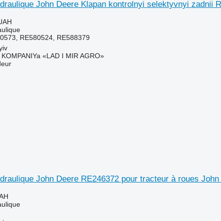
ydraulique John Deere Klapan kontrolnyi selektyvnyi zadnii
 UAH
aulique
0573, RE580524, RE588379
yiv
KOMPANIYa «LAD I MIR AGRO»
deur
ydraulique John Deere RE246372 pour tracteur à roues John
UAH
aulique