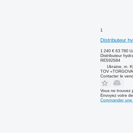
1
Distributeur h
1 240 €
63 780 
Distributeur hydr
RE592584
Ukraine, m. K
TOV «TORGOVA 
Contacter le ven
Vous ne trouvez 
Envoyez votre de
Commander une 