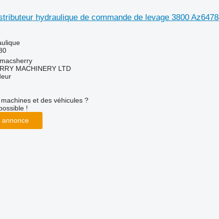
stributeur hydraulique de commande de levage 3800 Az6478
aulique
80
tmacsherry
RY MACHINERY LTD
deur
machines et des véhicules ?
possible !
 annonce