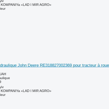
yiv
KOMPANIYa «LAD I MIR AGRO»
deur
hydraulique John Deere RE318827002369 pour tracteur à rou
 UAH
aulique
9
yiv
KOMPANIYa «LAD I MIR AGRO»
deur