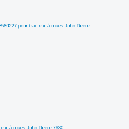
E580227 pour tracteur à roues John Deere
cteur à roues John Deere 7630