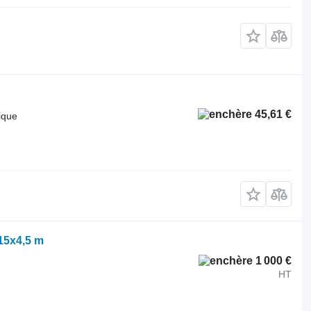
45,61 €
ique
15x4,5 m
1 000 €
HT