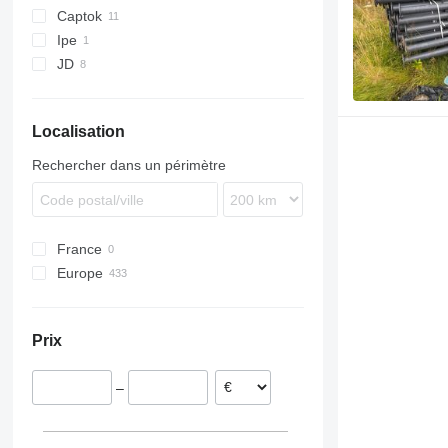
Captok
Ipe
CK
JD
Localisation
Rechercher dans un périmètre
France
Europe
Royaume-Uni
Allemagne
Prix
Espagne
Pays-Bas
–
Belgique
Suède
Norvège