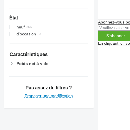
Danemark
tout afficher
État
Abonnez-vous pou
neuf
d'occasion
S'abonner
En cliquant ici, 
Caractéristiques
Poids net à vide
Pas assez de filtres ?
Proposer une modification