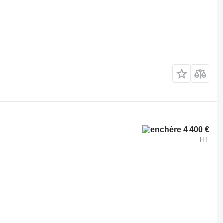
4 400 €
HT