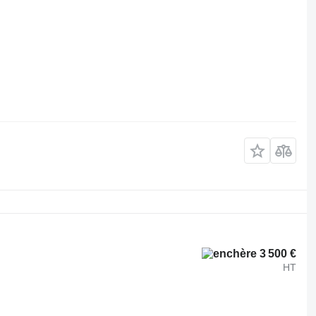
3 500 €
HT