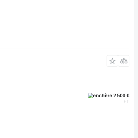
2 500 €
HT