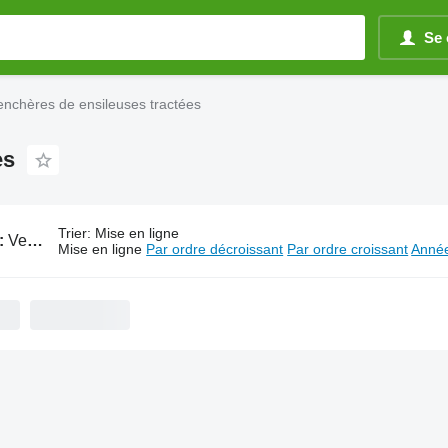
Se 
enchères de ensileuses tractées
es
Trier
:
Mise en ligne
:
Ventes aux enchères de ensileuses tractées
Mise en ligne
Par ordre décroissant
Par ordre croissant
Année