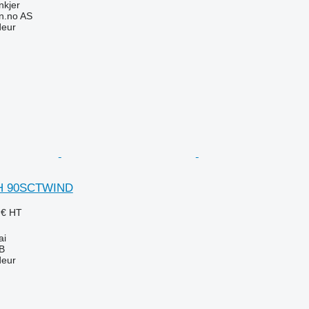
nkjer
n.no AS
deur
MH 90SCTWIND
 €
HT
ai
AB
deur