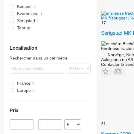
Kemper
Kverneland
MK flishugger / k
Serigstad
17
Taarup
FS
Serigstad MK f
Enchè
Localisation
Ensileuse tractée
Norvège, Nam
Rechercher dans un périmètre
Auksjonen.no AS
Contacter le ven
France
Europe
Norvège
Lituanie
Prix
Allemagne
31
–