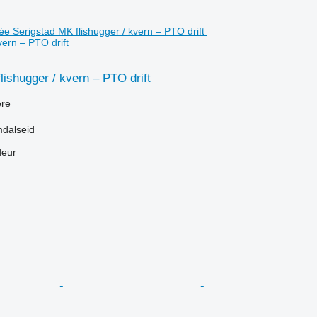
vern – PTO drift
lishugger / kvern – PTO drift
re
dalseid
deur