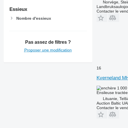
Norvège, Stei
Landbruksauksjo
Essieux
Contacter le ven
Nombre d'essieux
Pas assez de filtres ?
Proposer une modification
16
Kverneland 
1 000
Ensileuse tractée
Lituanie, Telši
Auction Baltic U
Contacter le ven