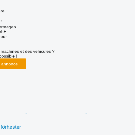
re
ur
Dormagen
mbH
deur
machines et des véhicules ?
possible !
 annonce
fôrhøster