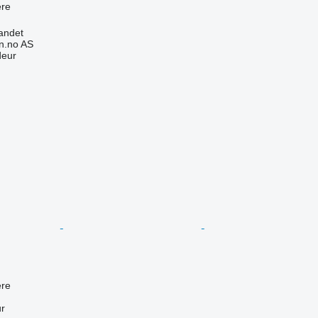
re
andet
n.no AS
deur
re
ur