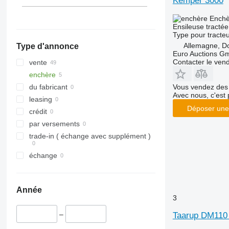
Kemper 3000
Enchè
Ensileuse tractée
Type
pour tracte
Allemagne, 
Type d'annonce
Euro Auctions G
Contacter le ven
vente
enchère
Vous vendez des 
du fabricant
Avec nous, c'est 
leasing
Déposer une
crédit
par versements
trade-in ( échange avec supplément )
échange
Année
3
–
Taarup DM110 