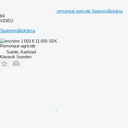
remorque agricole Spannmålskärra
84
VIDÉO
Spannmålskärra
1 003 €
11 000 SEK
Remorque agricole
Suède, Karlstad
Klaravik Sweden