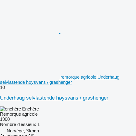
remorque agricole Underhaug
selvlastende høysvans / grashenger
10
Underhaug selvlastende høysvans / grashenger
Enchère
Remorque agricole
1900
Nombre d'essieux
1
Norvège, Skogn
Auksjonen.no AS