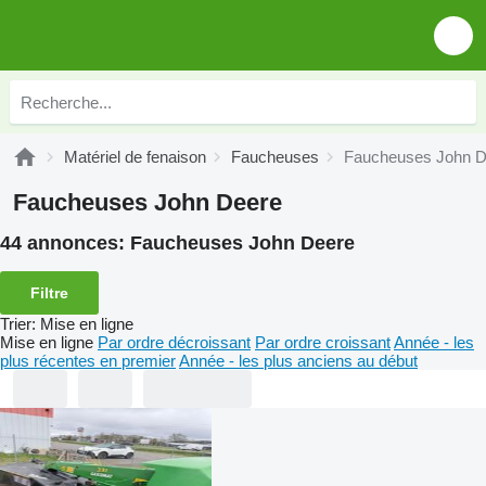
Matériel de fenaison
Faucheuses
Faucheuses John D
Faucheuses John Deere
44 annonces:
Faucheuses John Deere
Filtre
Trier
:
Mise en ligne
Mise en ligne
Par ordre décroissant
Par ordre croissant
Année - les
plus récentes en premier
Année - les plus anciens au début