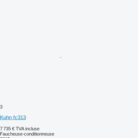
3
Kuhn fc313
7 735 €
TVA incluse
Faucheuse-conditionneuse