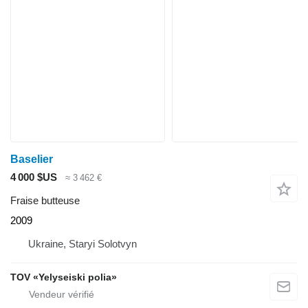
Baselier
4 000 $US
≈ 3 462 €
Fraise butteuse
2009
Ukraine, Staryi Solotvyn
TOV «Yelyseiski polia»