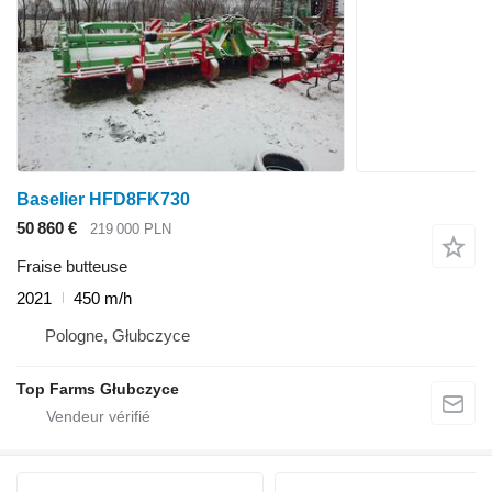
Baselier HFD8FK730
50 860 €
219 000 PLN
Fraise butteuse
2021
450 m/h
Pologne, Głubczyce
Top Farms Głubczyce