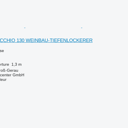
OCCHIO 130 WEINBAU-TIEFENLOCKERER
use
rture
1,3 m
roß-Gerau
kcenter GmbH
deur