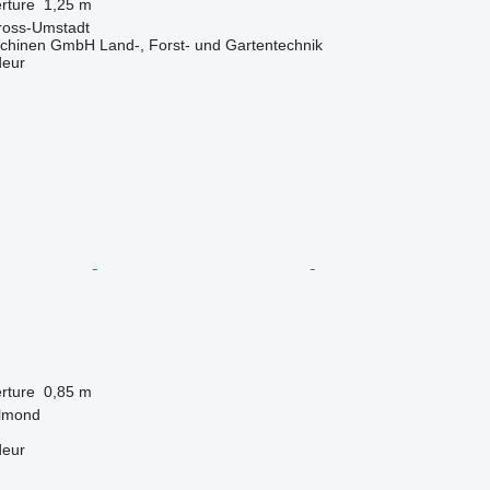
rture
1,25 m
ross-Umstadt
chinen GmbH Land-, Forst- und Gartentechnik
deur
rture
0,85 m
elmond
deur