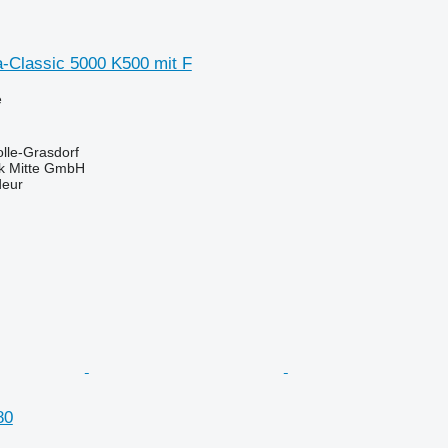
a-Classic 5000 K500 mit F
e
lle-Grasdorf
ik Mitte GmbH
deur
80