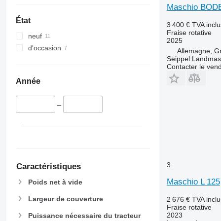
Maschio BOD
État
3 400 €
TVA incl
Fraise rotative
neuf
2025
d'occasion
Allemagne, G
Seippel Landmas
Contacter le ven
Année
–
3
Caractéristiques
Maschio L 125
Poids net à vide
Largeur de couverture
2 676 €
TVA incl
Fraise rotative
2023
Puissance nécessaire du tracteur