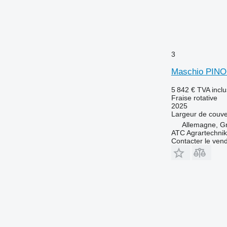
3
Maschio PIN
5 842 €
TVA incl
Fraise rotative
2025
Largeur de couve
Allemagne, G
ATC Agrartechni
Contacter le ven