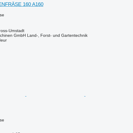
ENFRÄSE 160 A160
use
ross-Umstadt
chinen GmbH Land-, Forst- und Gartentechnik
deur
use