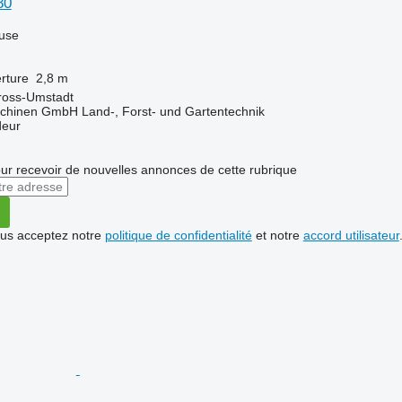
80
luse
rture
2,8 m
ross-Umstadt
chinen GmbH Land-, Forst- und Gartentechnik
deur
r recevoir de nouvelles annonces de cette rubrique
vous acceptez notre
politique de confidentialité
et notre
accord utilisateur