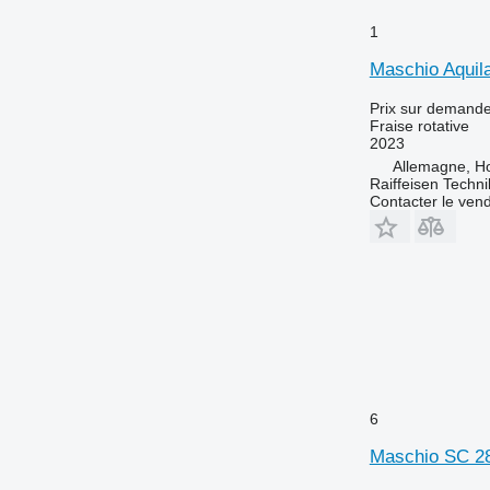
1
Maschio Aquil
Prix sur demand
Fraise rotative
2023
Allemagne, Ho
Raiffeisen Techn
Contacter le ven
6
Maschio SC 2