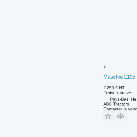
7
Maschio L105
2 250 €
HT
Fraise rotative
Pays-Bas, H
ABC Tractors
Contacter le ven