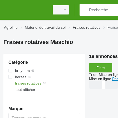
Agroline
Matériel de travail du sol
Fraises rotatives
Fraise
Fraises rotatives Maschio
18 annonces
Catégorie
Filtre
broyeurs
Trier
:
Mise en lig
herses
broyeurs pour tracteur
Mise en ligne
Par
fraises rotatives
herses rotatives
tout afficher
herses à disques
herses à dents
Marque