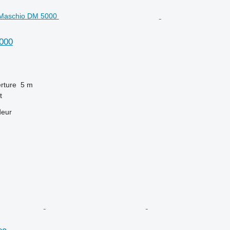
000
rture
5 m
t
deur