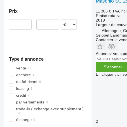
Maschio SC 2
Pays-Bas
11 305 €
TVA inc
Prix
Roumanie
Fraise rotative
Norvège
2019
Largeur de couve
–
Danemark
Allemagne, G
Lituanie
Seippel Landmas
Contacter le ven
Abonnez-vous pou
Type d'annonce
S'abonner
vente
En cliquant ici, 
enchère
du fabricant
leasing
crédit
par versements
trade-in ( échange avec supplément )
échange
2