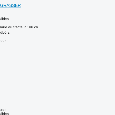
 GRASSER
xibles
aire du tracteur
100 ch
edbórz
deur
luse
xibles