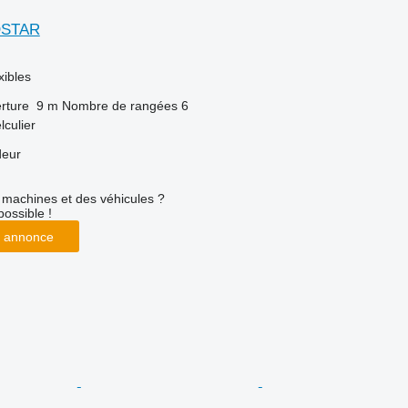
OSTAR
xibles
rture
9 m
Nombre de rangées
6
lculier
deur
machines et des véhicules ?
possible !
 annonce