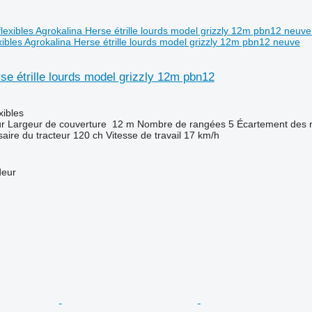
xibles Agrokalina Herse étrille lourds model grizzly 12m pbn12 neuve
se étrille lourds model grizzly 12m pbn12
xibles
ur
Largeur de couverture
12 m
Nombre de rangées
5
Écartement des 
aire du tracteur
120 ch
Vitesse de travail
17 km/h
deur