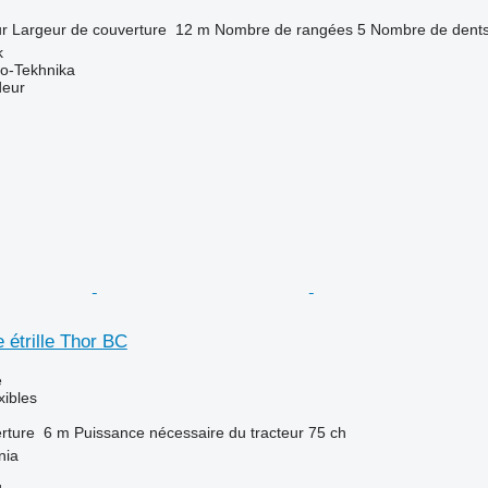
ur
Largeur de couverture
12 m
Nombre de rangées
5
Nombre de dent
k
o-Tekhnika
deur
étrille Thor BC
e
xibles
rture
6 m
Puissance nécessaire du tracteur
75 ch
nia