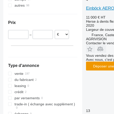
autres
Pologne
Einböck AER
Allemagne
Ukraine
11 000 €
HT
Pays-Bas
Herse à dents fle
Prix
Hongrie
2020
Largeur de couve
République tchèque
–
France, Caste
Roumanie
AGRIVISION
Lituanie
Contacter le ven
Autriche
Vous vendez des 
Avec nous, c'est 
Type d'annonce
Déposer une
vente
du fabricant
leasing
crédit
par versements
trade-in ( échange avec supplément )
13
échange