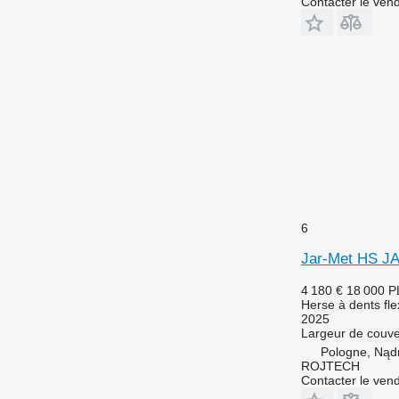
Contacter le ven
6
Jar-Met HS J
4 180 €
18 000 P
Herse à dents fle
2025
Largeur de couve
Pologne, Nąd
ROJTECH
Contacter le ven