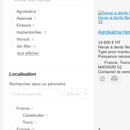
Agrokalina
herse à dents fle
Awemak
8
Green Ray
12
Einböck
Agrokalina Her
Hatzenbichler
Horsch
14 600 €
HT
Jar-Met
Cultro
Herse à dents fle
Type
pour tracte
tout afficher
Cura
SCARIFLEX
Optimer
Puissance nécess
France, Tours
MATAGRI 52
Contacter le ven
Localisation
Rechercher dans un périmètre
France
Castelculier
Tours
Europe
4