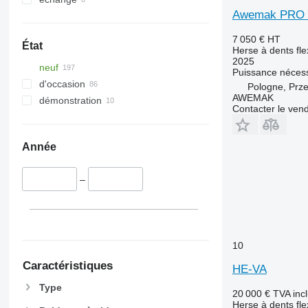
Awemak PRO
7 050 €
HT
État
Herse à dents fle
2025
neuf
Puissance nécess
d'occasion
Pologne, Prz
AWEMAK
démonstration
Contacter le ven
Année
–
10
Caractéristiques
HE-VA
Type
20 000 €
TVA inc
Herse à dents fle