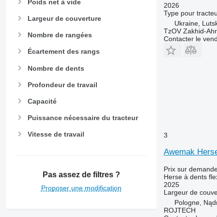
Poids net à vide
2026
Type
pour tracte
Largeur de couverture
Ukraine, Luts
TzOV Zakhid-Ahr
Nombre de rangées
Contacter le ven
Écartement des rangs
Nombre de dents
Profondeur de travail
Capacité
Puissance nécessaire du tracteur
Vitesse de travail
3
Awemak Herse 
Prix sur demand
Pas assez de filtres ?
Herse à dents fle
2025
Proposer une modification
Largeur de couve
Pologne, Nąd
ROJTECH