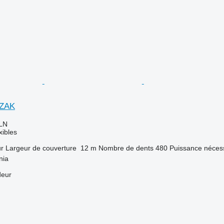
IZAK
LN
xibles
ur
Largeur de couverture
12 m
Nombre de dents
480
Puissance nécess
nia
deur