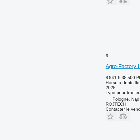
6
Agro-Factory 
8 941 €
38 500 P
Herse à dents fle
2025
Type
pour tracte
Pologne, Nąd
ROJTECH
Contacter le ven