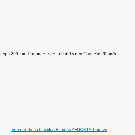
rangs
200 mm
Profondeur de travail
15 mm
Capacité
20 ha/h
herse à dents flexibles Einböck AEROSTAR neuve