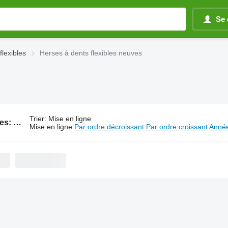
Se 
flexibles
Herses à dents flexibles neuves
Trier
:
Mise en ligne
197 annonces:
Herses à dents flexibles
Mise en ligne
Par ordre décroissant
Par ordre croissant
Année