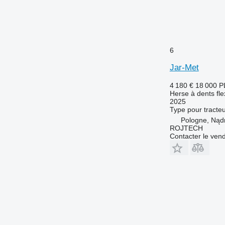
6
Jar-Met
4 180 €
18 000 P
Herse à dents fle
2025
Type
pour tracte
Pologne, Nąd
ROJTECH
Contacter le ven