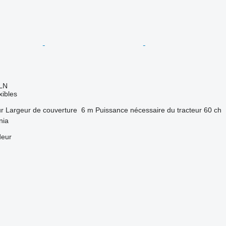
LN
xibles
ur
Largeur de couverture
6 m
Puissance nécessaire du tracteur
60 ch
nia
deur