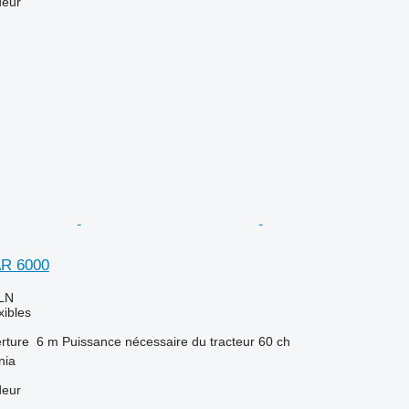
deur
AR 6000
LN
xibles
rture
6 m
Puissance nécessaire du tracteur
60 ch
nia
deur