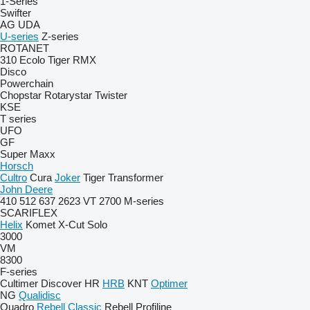
1-Series
Swifter
AG
UDA
U-series
Z-series
ROTANET
310
Ecolo Tiger
RMX
Disco
Powerchain
Chopstar
Rotarystar
Twister
KSE
T series
UFO
GF
Super Maxx
Horsch
Cultro
Cura
Joker
Tiger
Transformer
John Deere
410
512
637
2623 VT
2700
M-series
SCARIFLEX
Helix
Komet
X-Cut Solo
3000
VM
8300
F-series
Cultimer
Discover
HR
HRB
KNT
Optimer
NG
Qualidisc
Quadro
Rebell Classic
Rebell Profiline