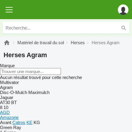
Matériel de travail du sol
Herses
Herses Agram
Herses Agram
Marque
Aucun résultat trouvé pour cette recherche
Multivator
Agram
Disc-O-Mulch
Maximulch
Jaguar
AT30
BT
8
10
AGD
Amazone
Avant
Catros
KE
KG
Green Ray