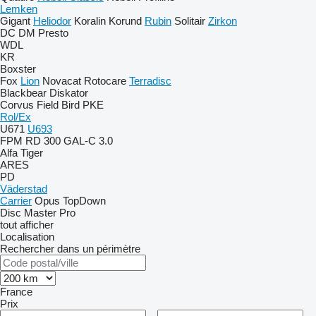
Lemken
Gigant
Heliodor
Koralin
Korund
Rubin
Solitair
Zirkon
DC
DM
Presto
WDL
KR
Boxster
Fox
Lion
Novacat
Rotocare
Terradisc
Blackbear
Diskator
Corvus
Field Bird
PKE
Rol/Ex
U671
U693
FPM RD 300
GAL-C 3.0
Alfa
Tiger
ARES
PD
Väderstad
Carrier
Opus
TopDown
Disc Master Pro
tout afficher
Localisation
Rechercher dans un périmètre
France
Prix