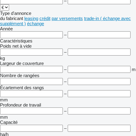
–
Type d'annonce
du fabricant
leasing
crédit
par versements
trade-in ( échange avec
supplément )
échange
Année
–
Caractéristiques
Poids net à vide
–
kg
Largeur de couverture
–
m
Nombre de rangées
–
Écartement des rangs
–
mm
Profondeur de travail
–
mm
Capacité
–
ha/h