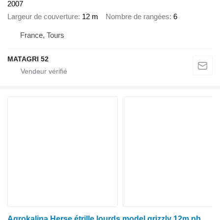
2007
Largeur de couverture
12 m
Nombre de rangées
6
France, Tours
MATAGRI 52
Agrokalina Herse étrille lourds model grizzly 12m pbn12