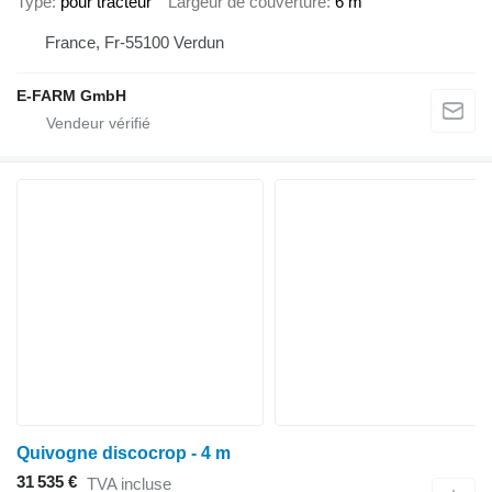
Type
pour tracteur
Largeur de couverture
6 m
France, Fr-55100 Verdun
E-FARM GmbH
Quivogne discocrop - 4 m
31 535 €
TVA incluse