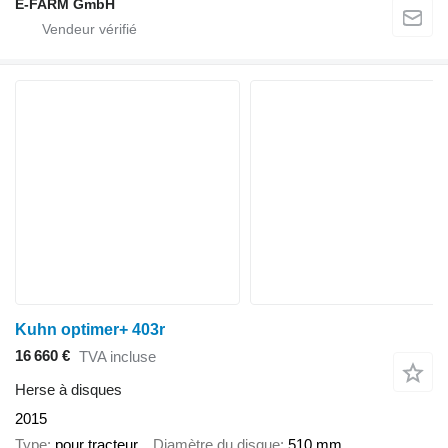
E-FARM GmbH
Kuhn optimer+ 403r
16 660 €
TVA incluse
Herse à disques
2015
Type
pour tracteur
Diamètre du disque
510 mm