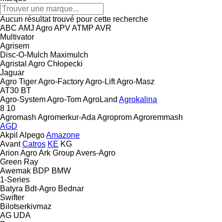
Aucun résultat trouvé pour cette recherche
ABC
AMJ Agro
APV
ATMP
AVR
Multivator
Agrisem
Disc-O-Mulch
Maximulch
Agristal
Agro Chłopecki
Jaguar
Agro Tiger
Agro-Factory
Agro-Lift
Agro-Masz
AT30
BT
Agro-System
Agro-Tom
AgroLand
Agrokalina
8
10
Agromash
Agromerkur-Ada
Agroprom
Agroremmash
AGD
Akpil
Alpego
Amazone
Avant
Catros
KE
KG
Arion Agro
Ark Group
Avers-Agro
Green Ray
Awemak
BDP
BMW
1-Series
Batyra
Bdt-Agro
Bednar
Swifter
Bilotserkivmaz
AG
UDA