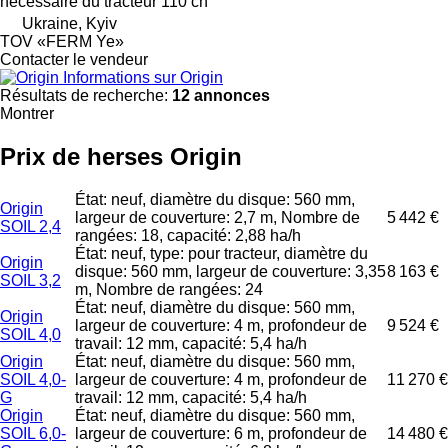
nécessaire du tracteur
110 ch
Ukraine, Kyiv
TOV «FERM Ye»
Contacter le vendeur
Informations sur Origin
Résultats de recherche:
12 annonces
Montrer
Prix de herses Origin
État: neuf, diamètre du disque: 560 mm,
Origin
largeur de couverture: 2,7 m, Nombre de
5 442 €
SOIL 2,4
rangées: 18, capacité: 2,88 ha/h
État: neuf, type: pour tracteur, diamètre du
Origin
disque: 560 mm, largeur de couverture: 3,35
8 163 €
SOIL 3,2
m, Nombre de rangées: 24
État: neuf, diamètre du disque: 560 mm,
Origin
largeur de couverture: 4 m, profondeur de
9 524 €
SOIL 4,0
travail: 12 mm, capacité: 5,4 ha/h
Origin
État: neuf, diamètre du disque: 560 mm,
SOIL 4,0-
largeur de couverture: 4 m, profondeur de
11 270 €
G
travail: 12 mm, capacité: 5,4 ha/h
Origin
État: neuf, diamètre du disque: 560 mm,
SOIL 6,0-
largeur de couverture: 6 m, profondeur de
14 480 €