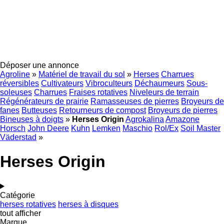
Déposer une annonce
Agroline
»
Matériel de travail du sol
»
Herses
Charrues
réversibles
Cultivateurs
Vibroculteurs
Déchaumeurs
Sous-
soleuses
Charrues
Fraises rotatives
Niveleurs de terrain
Régénérateurs de prairie
Ramasseuses de pierres
Broyeurs de
fanes
Butteuses
Retourneurs de compost
Broyeurs de pierres
Bineuses à doigts
»
Herses Origin
Agrokalina
Amazone
Horsch
John Deere
Kuhn
Lemken
Maschio
Rol/Ex
Soil Master
Väderstad
»
Herses Origin
Catégorie
herses rotatives
herses à disques
tout afficher
Marque