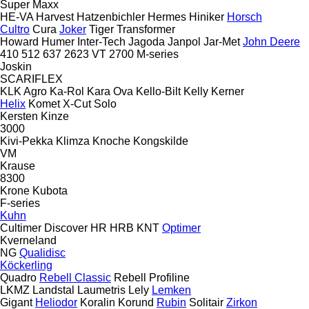
Super Maxx
HE-VA
Harvest
Hatzenbichler
Hermes
Hiniker
Horsch
Cultro
Cura
Joker
Tiger
Transformer
Howard
Humer
Inter-Tech
Jagoda
Janpol
Jar-Met
John Deere
410
512
637
2623 VT
2700
M-series
Joskin
SCARIFLEX
KLK Agro
Ka-Rol
Kara Ova
Kello-Bilt
Kelly
Kerner
Helix
Komet
X-Cut Solo
Kersten
Kinze
3000
Kivi-Pekka
Klimza
Knoche
Kongskilde
VM
Krause
8300
Krone
Kubota
F-series
Kuhn
Cultimer
Discover
HR
HRB
KNT
Optimer
Kverneland
NG
Qualidisc
Köckerling
Quadro
Rebell Classic
Rebell Profiline
LKMZ
Landstal
Laumetris
Lely
Lemken
Gigant
Heliodor
Koralin
Korund
Rubin
Solitair
Zirkon