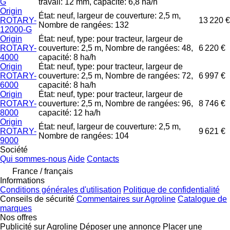
G
travail: 12 mm, capacité: 6,8 ha/h
Origin
État: neuf, largeur de couverture: 2,5 m,
ROTARY-
13 220 €
Nombre de rangées: 132
12000-G
Origin
État: neuf, type: pour tracteur, largeur de
ROTARY-
couverture: 2,5 m, Nombre de rangées: 48,
6 220 €
4000
capacité: 8 ha/h
Origin
État: neuf, type: pour tracteur, largeur de
ROTARY-
couverture: 2,5 m, Nombre de rangées: 72,
6 997 €
6000
capacité: 8 ha/h
Origin
État: neuf, type: pour tracteur, largeur de
ROTARY-
couverture: 2,5 m, Nombre de rangées: 96,
8 746 €
8000
capacité: 12 ha/h
Origin
État: neuf, largeur de couverture: 2,5 m,
ROTARY-
9 621 €
Nombre de rangées: 104
9000
Société
Qui sommes-nous
Aide
Contacts
France / français
Informations
Conditions générales d'utilisation
Politique de confidentialité
Conseils de sécurité
Commentaires sur Agroline
Catalogue de
marques
Nos offres
Publicité sur Agroline
Déposer une annonce
Placer une