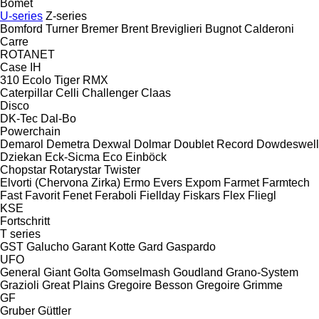
Bomet
U-series
Z-series
Bomford Turner
Bremer
Brent
Breviglieri
Bugnot
Calderoni
Carre
ROTANET
Case IH
310
Ecolo Tiger
RMX
Caterpillar
Celli
Challenger
Claas
Disco
DK-Tec
Dal-Bo
Powerchain
Demarol
Demetra
Dexwal
Dolmar
Doublet Record
Dowdeswell
Dziekan
Eck-Sicma
Eco
Einböck
Chopstar
Rotarystar
Twister
Elvorti (Chervona Zirka)
Ermo
Evers
Expom
Farmet
Farmtech
Fast
Favorit
Fenet
Feraboli
Fiellday
Fiskars
Flex
Fliegl
KSE
Fortschritt
T series
GST
Galucho
Garant Kotte
Gard
Gaspardo
UFO
General
Giant
Golta
Gomselmash
Goudland
Grano-System
Grazioli
Great Plains
Gregoire Besson
Gregoire
Grimme
GF
Gruber
Güttler