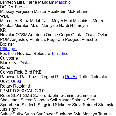
Lemtech
Lilla Harrie
Mandam
Maschio
DC
DM
Presto
Massey Ferguson
Master
MaxiMarin
McFarLane
WDL
Mercedes-Benz
Metal-Fach
Meyer
Mini
Mitsubishi
Moreni
Moulas
Muratori
Mzuri
Namyslo
Nardi
Niemeyer
KR
Novatar
OZSM Agrotech
Omme
Origin
Ortolan
Oscar
Ovlac
POM Augustów
Peatmax
Pegoraro
Peugeot
Porsche
Boxster
Pöttinger
Fox
Lion
Novacat
Rotocare
Terradisc
Quivogne
Blackbear
Diskator
Rabe
Corvus
Field Bird
PKE
Rabewerk
Rau
Razol
Regent
Ring
Rol/Ex
Roller
Rolmako
U671
U693
Rotary
Rotoland
FPM RD 300
GAL-C 3.0
Rotor
SEAT
SMS
Salford
Saphir
Schmidt
Schmotzer
Shaktiman
Sicma
Sloboda
Soil Master
Solmax Steel
Spearhead
Staltech
Stegsted
Steketee
Steyr
Striegel
Strumyk
Alfa
Tiger
Sukov
Sulky
Sumo
Sunflower
Suokone
Syla Mashyn
Taurus