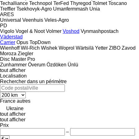
Techalliance
Technopol
TerFed
Thyregod
Tolmet
Toscano
Treffler
Tsekhovyk-Agro
Umanfermmash
Unia
ARES
Universal
Veenhuis
Veles-Agro
PD
Vigolo
Vogel & Noot
Volmer
Voshod
Vynmashpostach
Väderstad
Carrier
Opus
TopDown
Wienhoff
Wil-Rich
Wishek
Woprol
Wärtsilä
Yetter
ZIBO
Zavod
Moroza
Ziegler
Disc Master Pro
Zunhammer
Överum
Özdöken
Ünlü
tout afficher
Localisation
Rechercher dans un périmètre
France
autres
Ukraine
tout afficher
tout afficher
Prix
–