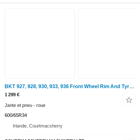
BKT 927, 928, 930, 933, 936 Front Wheel Rim And Tyre Pair 600/65r34
1 299 €
Jante et pneu - roue
600/65R34
Irlande, Courtmacsherry