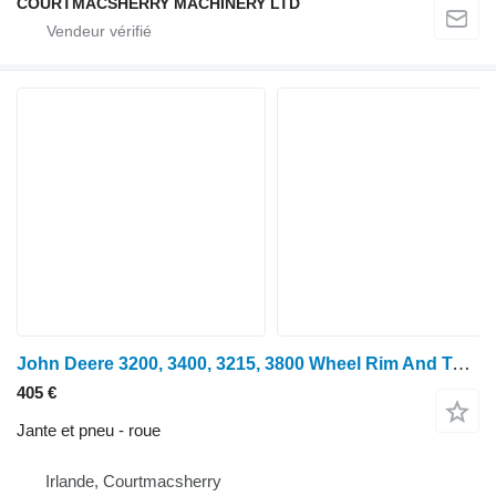
COURTMACSHERRY MACHINERY LTD
John Deere 3200, 3400, 3215, 3800 Wheel Rim And Tyre 19.5l-24, 14x24, Az550
405 €
Jante et pneu - roue
Irlande, Courtmacsherry