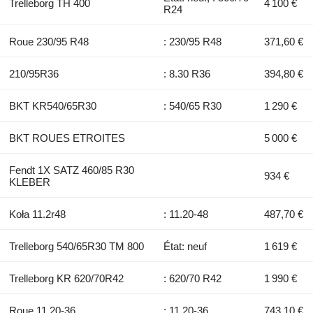
Trelleborg TH 400
4 100 €
R24
Roue 230/95 R48
: 230/95 R48
371,60 €
210/95R36
: 8.30 R36
394,80 €
BKT KR540/65R30
: 540/65 R30
1 290 €
BKT ROUES ETROITES
5 000 €
Fendt 1X SATZ 460/85 R30
934 €
KLEBER
Koła 11.2r48
: 11.20-48
487,70 €
Trelleborg 540/65R30 TM 800
État: neuf
1 619 €
Trelleborg KR 620/70R42
: 620/70 R42
1 990 €
Roue 11.20-36
: 11.20-36
743,10 €