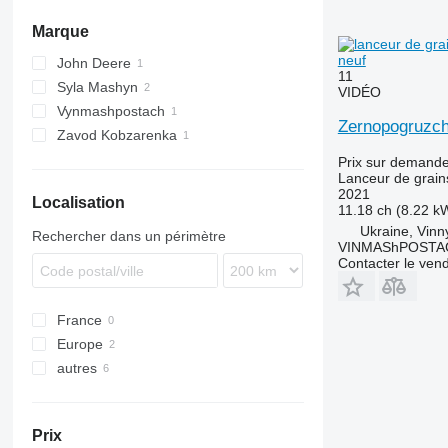
Marque
neuf
John Deere
11
Syla Mashyn
740A
VIDÉO
Vynmashpostach
Zernopogruzch
Zavod Kobzarenka
Prix sur demand
Lanceur de grain
2021
Localisation
11.18 ch (8.22 k
Ukraine, Vinny
Rechercher dans un périmètre
VINMAShPOSTA
Contacter le ven
France
Europe
autres
Hongrie
Autriche
Ukraine
Prix