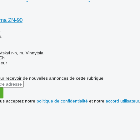
rna ZN-90
e
s
)
tskyi r-n, m. Vinnytsia
Ch
deur
r recevoir de nouvelles annonces de cette rubrique
vous acceptez notre
politique de confidentialité
et notre
accord utilisateur