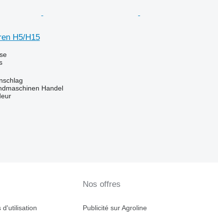
ren H5/H15
use
s
enschlag
ndmaschinen Handel
deur
Nos offres
d'utilisation
Publicité sur Agroline