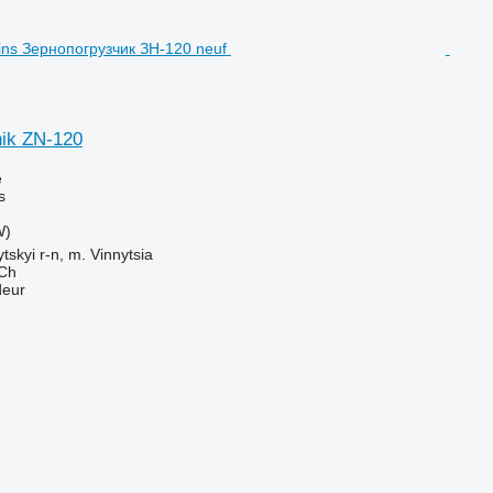
ik ZN-120
e
s
W)
tskyi r-n, m. Vinnytsia
Ch
deur