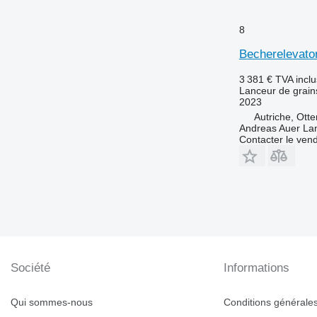
8
Becherelevato
3 381 €
TVA incl
Lanceur de grain
2023
Autriche, Ott
Andreas Auer La
Contacter le ven
Société
Informations
Qui sommes-nous
Conditions générales 