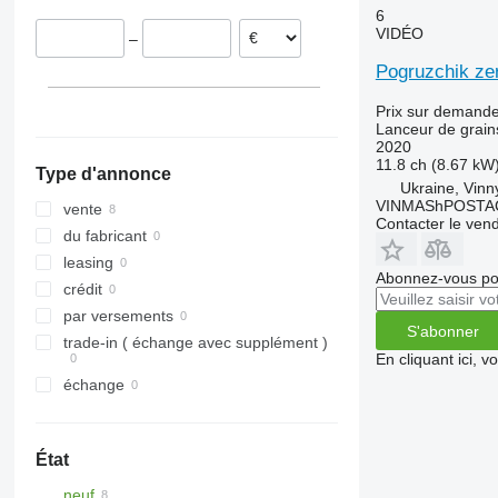
6
VIDÉO
–
Pogruzchik ze
Prix sur demand
Lanceur de grain
2020
11.8 ch (8.67 kW
Type d'annonce
Ukraine, Vinny
VINMAShPOSTA
vente
Contacter le ven
du fabricant
leasing
Abonnez-vous pou
crédit
par versements
S'abonner
trade-in ( échange avec supplément )
En cliquant ici, 
échange
État
neuf