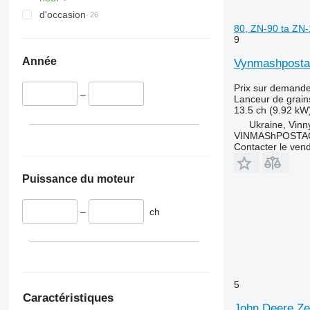
d'occasion
80, ZN-90 ta ZN-
9
Année
Vynmashposta
Prix sur demand
–
Lanceur de grain
13.5 ch (9.92 kW
Ukraine, Vinny
VINMAShPOSTA
Contacter le ven
Puissance du moteur
–
ch
5
Caractéristiques
John Deere Z