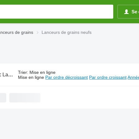
Se 
nceurs de grains
Lanceurs de grains neufs
Trier
:
Mise en ligne
:
Lanceurs de grains
Mise en ligne
Par ordre décroissant
Par ordre croissant
Année