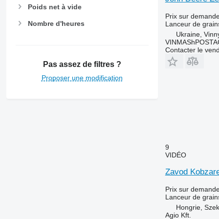
Poids net à vide
Prix sur demand
Nombre d'heures
Lanceur de grain
Ukraine, Vinny
VINMAShPOSTA
Contacter le ven
Pas assez de filtres ?
Proposer une modification
9
VIDÉO
Zavod Kobzar
Prix sur demand
Lanceur de grain
Hongrie, Sze
Agio Kft.