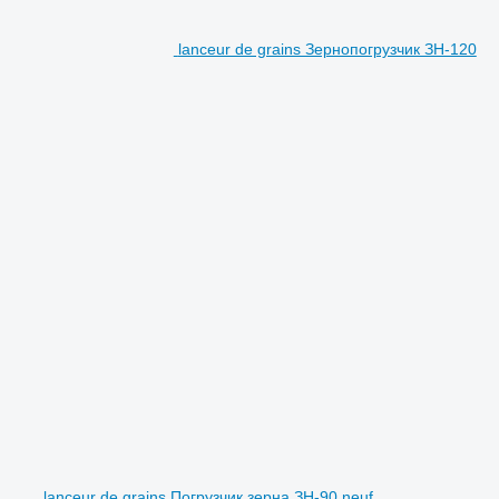
lanceur de grains Зернопогрузчик ЗН-120
lanceur de grains Погрузчик зерна ЗН-90 neuf