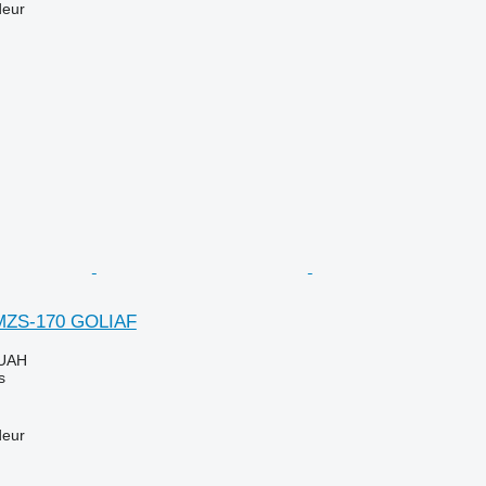
deur
MZS-170 GOLIAF
 UAH
s
deur