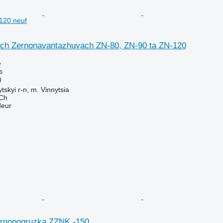
120 neuf
ch Zernonavantazhuvach ZN-80, ZN-90 ta ZN-120
e
s
)
tskyi r-n, m. Vinnytsia
Ch
deur
ernopogruzka ZZNK -150