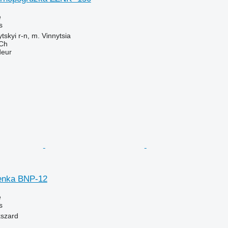
e
s
tskyi r-n, m. Vinnytsia
Ch
deur
enka BNP-12
e
s
kszard