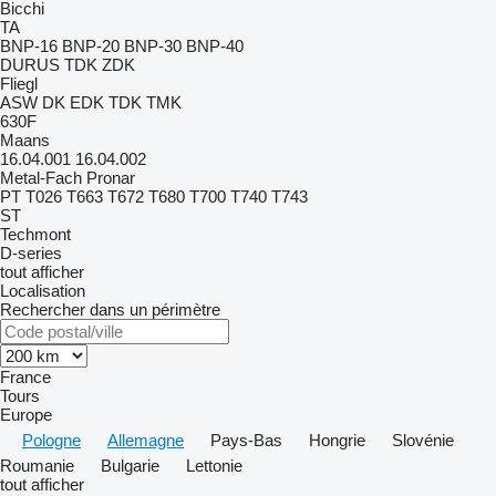
Bicchi
TA
BNP-16
BNP-20
BNP-30
BNP-40
DURUS
TDK
ZDK
Fliegl
ASW
DK
EDK
TDK
TMK
630F
Maans
16.04.001
16.04.002
Metal-Fach
Pronar
PT
T026
T663
T672
T680
T700
T740
T743
ST
Techmont
D-series
tout afficher
Localisation
Rechercher dans un périmètre
France
Tours
Europe
Pologne
Allemagne
Pays-Bas
Hongrie
Slovénie
Roumanie
Bulgarie
Lettonie
tout afficher