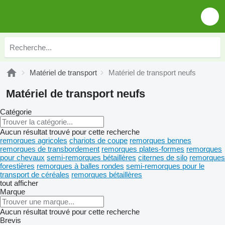
Matériel de transport
Matériel de transport neufs
Matériel de transport neufs
Catégorie
Aucun résultat trouvé pour cette recherche
remorques agricoles
chariots de coupe
remorques bennes
remorques de transbordement
remorques plates-formes
remorques
pour chevaux
semi-remorques bétaillères
citernes de silo
remorques
forestières
remorques à balles rondes
semi-remorques pour le
transport de céréales
remorques bétaillères
tout afficher
Marque
Aucun résultat trouvé pour cette recherche
Brevis