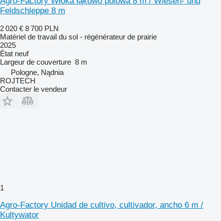
Agro-Factory Włóka łąkowo polowa 8 m / Wiesen- und
Feldschleppe 8 m
2 020 €
8 700 PLN
Matériel de travail du sol - régénérateur de prairie
2025
État
neuf
Largeur de couverture
8 m
Pologne, Nądnia
ROJTECH
Contacter le vendeur
1
Agro-Factory Unidad de cultivo, cultivador, ancho 6 m /
Kultywator