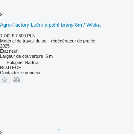
3
Agro-Factory Luční a polní brány 8m / Włóka
1 742 €
7 500 PLN
Matériel de travail du sol - régénérateur de prairie
2025
État
neuf
Largeur de couverture
6 m
Pologne, Nądnia
ROJTECH
Contacter le vendeur
2