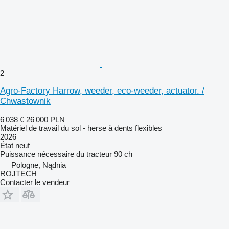
2
Agro-Factory Harrow, weeder, eco-weeder, actuator. /
Chwastownik
6 038 €
26 000 PLN
Matériel de travail du sol - herse à dents flexibles
2026
État
neuf
Puissance nécessaire du tracteur
90 ch
Pologne, Nądnia
ROJTECH
Contacter le vendeur