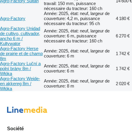
Agro-Factory Sultan
14 600 €
travail: 150 mm, puissance
nécessaire du tracteur: 160 ch
Année: 2025, état: neuf, largeur de
Agro-Factory
couverture: 4,2 m, puissance
4 180 €
nécessaire du tracteur: 95 ch
Agro-Factory Unidad
Année: 2025, état: neuf, largeur de
de cultivo, cultivador,
couverture: 6 m, puissance
6 270 €
ancho 6 m /
nécessaire du tracteur: 160 ch
Kultywator
Agro-Factory Herse
Année: 2025, état: neuf, largeur de
de prairie et de champ
1 742 €
couverture: 6 m
8m
Agro-Factory Luční a
Année: 2025, état: neuf, largeur de
polní brány 8m /
1 742 €
couverture: 6 m
Włóka
Agro-Factory Weide-
Année: 2025, état: neuf, largeur de
en akkereg 8m /
2 020 €
couverture: 8 m
Włóka
Société