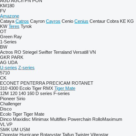
AGD
AGCh
PN
PON
KM180
FV
Amazone
Cataya
Catros
Cayron
Cayros
Cenio
Cenius
Centaur
Cobra
KE
KG
KW
Teres
Tyrok
OT
Green Ray
1-Series
BW
Actros RO
Striegel
Swifter
Terraland
Versatill VN
GKR
PARK
AG
UDA
U-series
Z-series
5710
CK
ECONET
PENTERRA
PRECICAM
ROTANET
310
4300
Ecolo Tiger
RMX
Tiger Mate
12M
120
140
160
D series
F-series
Pioneer
Sirio
Challenger
Disco
Ecolo Tiger
Tiger Mate
Dinco
Maxidisc
Minimax
Multiflex
Powerchain
RolloMaximum
VL
VP
SMK
UM
USM
Chopstar
Hurricane
Rotarystar
Taifun
Twister
Vibrostar