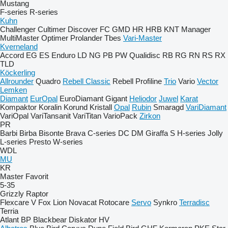
Mustang
F-series
R-series
Kuhn
Challenger
Cultimer
Discover
FC
GMD
HR
HRB
KNT
Manager
MultiMaster
Optimer
Prolander
Tbes
Vari-Master
Kverneland
Accord
EG
ES
Enduro
LD
NG
PB
PW
Qualidisc
RB
RG
RN
RS
RX
TLD
Köckerling
Allrounder
Quadro
Rebell Classic
Rebell Profiline
Trio
Vario
Vector
Lemken
Diamant
EurOpal
EuroDiamant
Gigant
Heliodor
Juwel
Karat
Kompaktor
Koralin
Korund
Kristall
Opal
Rubin
Smaragd
VariDiamant
VariOpal
VariTansanit
VariTitan
VarioPack
Zirkon
PR
Barbi
Birba
Bisonte
Brava
C-series
DC
DM
Giraffa S
H-series
Jolly
L-series
Presto
W-series
WDL
MU
KR
Master
Favorit
5-35
Grizzly
Raptor
Flexcare V
Fox
Lion
Novacat
Rotocare
Servo
Synkro
Terradisc
Terria
Atlant
BP
Blackbear
Diskator
HV