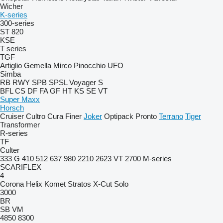
Wicher
K-series
300-series
ST 820
KSE
T series
TGF
Artiglio
Gemella
Mirco
Pinocchio
UFO
Simba
RB
RWY
SPB
SPSL
Voyager S
BFL
CS
DF
FA
GF
HT
KS
SE
VT
Super Maxx
Horsch
Cruiser
Cultro
Cura
Finer
Joker
Optipack
Pronto
Terrano
Tiger
Transformer
R-series
TF
Culter
333 G
410
512
637
980
2210
2623 VT
2700
M-series
SCARIFLEX
4
Corona
Helix
Komet
Stratos
X-Cut Solo
3000
BR
SB
VM
4850
8300