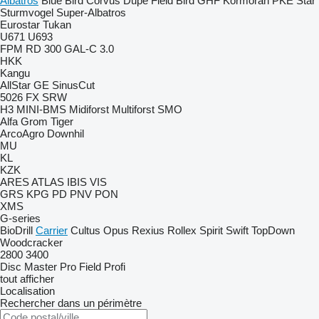
Albatros
Blue Bird
Corvus
Dupe
Field Bird
GHF
Kormoran
PKE
Star
Sturmvogel
Super-Albatros
Eurostar
Tukan
U671
U693
FPM RD 300
GAL-C 3.0
HKK
Kangu
AllStar
GE
SinusCut
5026
FX
SRW
H3
MINI-BMS
Midiforst
Multiforst
SMO
Alfa
Grom
Tiger
ArcoAgro
Downhil
MU
KL
KZK
ARES
ATLAS
IBIS
VIS
GRS
KPG
PD
PNV
PON
XMS
G-series
BioDrill
Carrier
Cultus
Opus
Rexius
Rollex
Spirit
Swift
TopDown
Woodcracker
2800
3400
Disc Master Pro
Field Profi
tout afficher
Localisation
Rechercher dans un périmètre