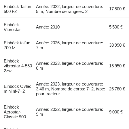
Einböck Taifun
Année: 2022, largeur de couverture:
17 500 €
500 FZ
5 m, Nombre de rangées: 2
Einböck
Année: 2010
5 500 €
Vibrostar
Einböck taifun
Année: 2026, largeur de couverture:
38 990 €
700 fz
7 m
Einböck
Année: 2023, largeur de couverture:
vibrostar 4-550
15 950 €
6 m
2zw
Année: 2023, largeur de couverture:
Einböck Ovlac
3,46 m, Nombre de corps: 7+2, type:
26 780 €
mini nf-7+2
pour tracteur
Einböck
Année: 2022, largeur de couverture:
Aerostar-
9 000 €
9 m
Classic 900