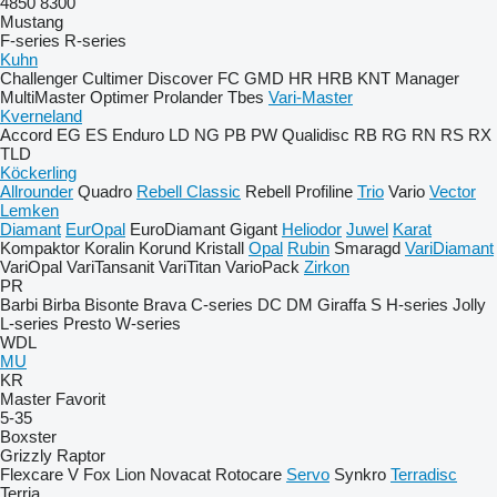
4850
8300
Mustang
F-series
R-series
Kuhn
Challenger
Cultimer
Discover
FC
GMD
HR
HRB
KNT
Manager
MultiMaster
Optimer
Prolander
Tbes
Vari-Master
Kverneland
Accord
EG
ES
Enduro
LD
NG
PB
PW
Qualidisc
RB
RG
RN
RS
RX
TLD
Köckerling
Allrounder
Quadro
Rebell Classic
Rebell Profiline
Trio
Vario
Vector
Lemken
Diamant
EurOpal
EuroDiamant
Gigant
Heliodor
Juwel
Karat
Kompaktor
Koralin
Korund
Kristall
Opal
Rubin
Smaragd
VariDiamant
VariOpal
VariTansanit
VariTitan
VarioPack
Zirkon
PR
Barbi
Birba
Bisonte
Brava
C-series
DC
DM
Giraffa S
H-series
Jolly
L-series
Presto
W-series
WDL
MU
KR
Master
Favorit
5-35
Boxster
Grizzly
Raptor
Flexcare V
Fox
Lion
Novacat
Rotocare
Servo
Synkro
Terradisc
Terria