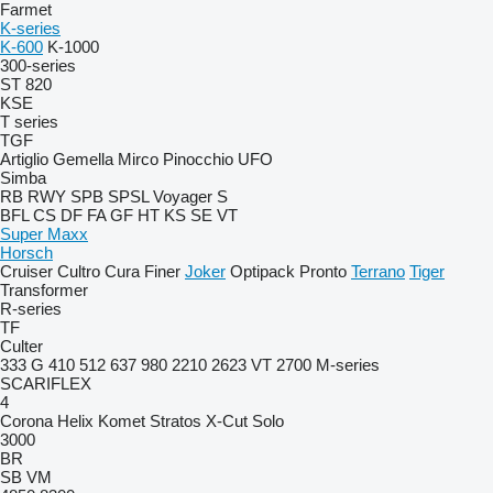
Farmet
K-series
K-600
K-1000
300-series
ST 820
KSE
T series
TGF
Artiglio
Gemella
Mirco
Pinocchio
UFO
Simba
RB
RWY
SPB
SPSL
Voyager S
BFL
CS
DF
FA
GF
HT
KS
SE
VT
Super Maxx
Horsch
Cruiser
Cultro
Cura
Finer
Joker
Optipack
Pronto
Terrano
Tiger
Transformer
R-series
TF
Culter
333 G
410
512
637
980
2210
2623 VT
2700
M-series
SCARIFLEX
4
Corona
Helix
Komet
Stratos
X-Cut Solo
3000
BR
SB
VM