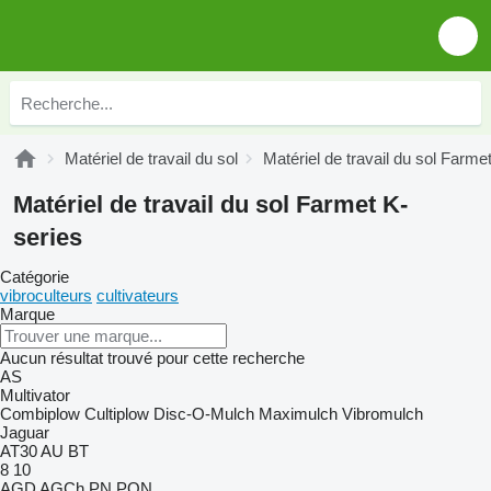
Matériel de travail du sol
Matériel de travail du sol Farme
Matériel de travail du sol Farmet K-
series
Catégorie
vibroculteurs
cultivateurs
Marque
Aucun résultat trouvé pour cette recherche
AS
Multivator
Combiplow
Cultiplow
Disc-O-Mulch
Maximulch
Vibromulch
Jaguar
AT30
AU
BT
8
10
AGD
AGCh
PN
PON