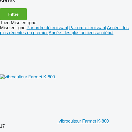
series
Filtre
Trier
:
Mise en ligne
Mise en ligne
Par ordre décroissant
Par ordre croissant
Année - les
plus récentes en premier
Année - les plus anciens au début
vibroculteur Farmet K-800
17