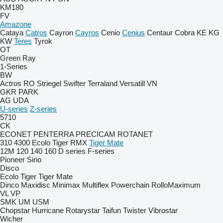
KM180
FV
Amazone
Cataya
Catros
Cayron
Cayros
Cenio
Cenius
Centaur
Cobra
KE
KG
KW
Teres
Tyrok
OT
Green Ray
1-Series
BW
Actros RO
Striegel
Swifter
Terraland
Versatill VN
GKR
PARK
AG
UDA
U-series
Z-series
5710
CK
ECONET
PENTERRA
PRECICAM
ROTANET
310
4300
Ecolo Tiger
RMX
Tiger Mate
12M
120
140
160
D series
F-series
Pioneer
Sirio
Disco
Ecolo Tiger
Tiger Mate
Dinco
Maxidisc
Minimax
Multiflex
Powerchain
RolloMaximum
VL
VP
SMK
UM
USM
Chopstar
Hurricane
Rotarystar
Taifun
Twister
Vibrostar
Wicher