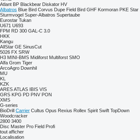
Atlant
BP
Blackbear
Diskator
HV
Albatros
Blue Bird
Corvus
Dupe
Field Bird
GHF
Kormoran
PKE
Star
Sturmvogel
Super-Albatros
Supertaube
Eurostar
Tukan
U671
U693
FPM RD 300
GAL-C 3.0
HKK
Kangu
AllStar
GE
SinusCut
5026
FX
SRW
H3
MINI-BMS
Midiforst
Multiforst
SMO
Alfa
Grom
Tiger
ArcoAgro
Downhil
MU
KL
KZK
ARES
ATLAS
IBIS
VIS
GRS
KPG
PD
PNV
PON
XMS
G-series
BioDrill
Carrier
Cultus
Opus
Rexius
Rollex
Spirit
Swift
TopDown
Woodcracker
2800
3400
Disc Master Pro
Field Profi
tout afficher
Localisation