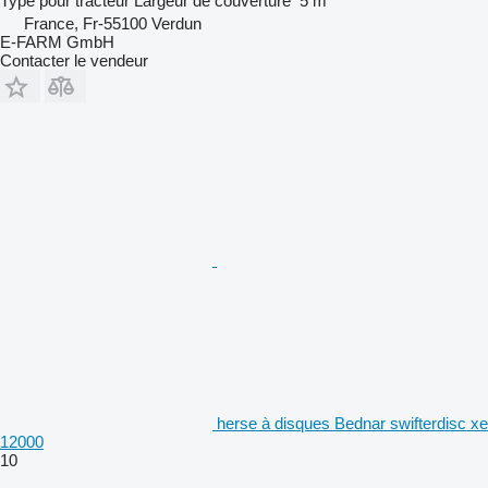
Type
pour tracteur
Largeur de couverture
5 m
France, Fr-55100 Verdun
E-FARM GmbH
Contacter le vendeur
herse à disques Bednar swifterdisc xe
12000
10