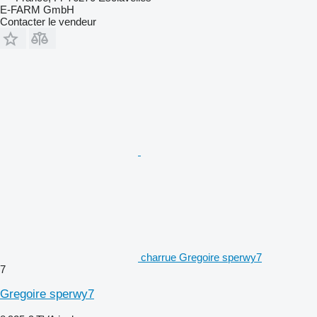
E-FARM GmbH
Contacter le vendeur
charrue Gregoire sperwy7
7
Gregoire sperwy7