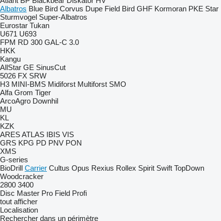
Atlant
BP
Blackbear
Diskator
HV
Albatros
Blue Bird
Corvus
Dupe
Field Bird
GHF
Kormoran
PKE
Star
Sturmvogel
Super-Albatros
Eurostar
Tukan
U671
U693
FPM RD 300
GAL-C 3.0
HKK
Kangu
AllStar
GE
SinusCut
5026
FX
SRW
H3
MINI-BMS
Midiforst
Multiforst
SMO
Alfa
Grom
Tiger
ArcoAgro
Downhil
MU
KL
KZK
ARES
ATLAS
IBIS
VIS
GRS
KPG
PD
PNV
PON
XMS
G-series
BioDrill
Carrier
Cultus
Opus
Rexius
Rollex
Spirit
Swift
TopDown
Woodcracker
2800
3400
Disc Master Pro
Field Profi
tout afficher
Localisation
Rechercher dans un périmètre