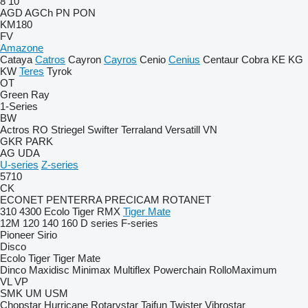
8
10
AGD
AGCh
PN
PON
KM180
FV
Amazone
Cataya
Catros
Cayron
Cayros
Cenio
Cenius
Centaur
Cobra
KE
KG
KW
Teres
Tyrok
OT
Green Ray
1-Series
BW
Actros RO
Striegel
Swifter
Terraland
Versatill VN
GKR
PARK
AG
UDA
U-series
Z-series
5710
CK
ECONET
PENTERRA
PRECICAM
ROTANET
310
4300
Ecolo Tiger
RMX
Tiger Mate
12M
120
140
160
D series
F-series
Pioneer
Sirio
Disco
Ecolo Tiger
Tiger Mate
Dinco
Maxidisc
Minimax
Multiflex
Powerchain
RolloMaximum
VL
VP
SMK
UM
USM
Chopstar
Hurricane
Rotarystar
Taifun
Twister
Vibrostar