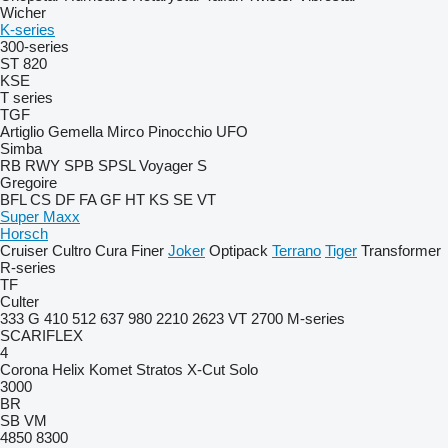
Wicher
K-series
300-series
ST 820
KSE
T series
TGF
Artiglio
Gemella
Mirco
Pinocchio
UFO
Simba
RB
RWY
SPB
SPSL
Voyager S
Gregoire
BFL
CS
DF
FA
GF
HT
KS
SE
VT
Super Maxx
Horsch
Cruiser
Cultro
Cura
Finer
Joker
Optipack
Terrano
Tiger
Transformer
R-series
TF
Culter
333 G
410
512
637
980
2210
2623 VT
2700
M-series
SCARIFLEX
4
Corona
Helix
Komet
Stratos
X-Cut Solo
3000
BR
SB
VM
4850
8300