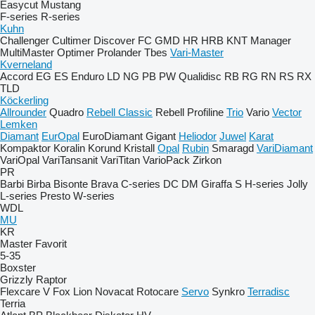
Easycut
Mustang
F-series
R-series
Kuhn
Challenger
Cultimer
Discover
FC
GMD
HR
HRB
KNT
Manager
MultiMaster
Optimer
Prolander
Tbes
Vari-Master
Kverneland
Accord
EG
ES
Enduro
LD
NG
PB
PW
Qualidisc
RB
RG
RN
RS
RX
TLD
Köckerling
Allrounder
Quadro
Rebell Classic
Rebell Profiline
Trio
Vario
Vector
Lemken
Diamant
EurOpal
EuroDiamant
Gigant
Heliodor
Juwel
Karat
Kompaktor
Koralin
Korund
Kristall
Opal
Rubin
Smaragd
VariDiamant
VariOpal
VariTansanit
VariTitan
VarioPack
Zirkon
PR
Barbi
Birba
Bisonte
Brava
C-series
DC
DM
Giraffa S
H-series
Jolly
L-series
Presto
W-series
WDL
MU
KR
Master
Favorit
5-35
Boxster
Grizzly
Raptor
Flexcare V
Fox
Lion
Novacat
Rotocare
Servo
Synkro
Terradisc
Terria