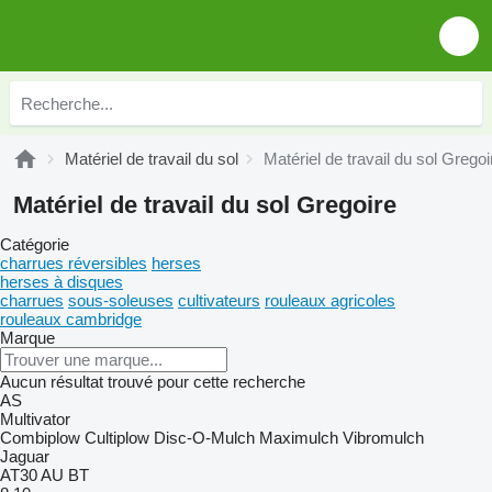
Matériel de travail du sol
Matériel de travail du sol Gregoi
Matériel de travail du sol Gregoire
Catégorie
charrues réversibles
herses
herses à disques
charrues
sous-soleuses
cultivateurs
rouleaux agricoles
rouleaux cambridge
Marque
Aucun résultat trouvé pour cette recherche
AS
Multivator
Combiplow
Cultiplow
Disc-O-Mulch
Maximulch
Vibromulch
Jaguar
AT30
AU
BT