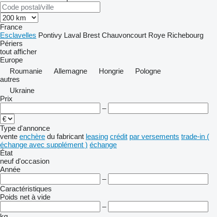
France
Esclavelles
Pontivy
Laval
Brest
Chauvoncourt
Roye
Richebourg
Périers
tout afficher
Europe
Roumanie
Allemagne
Hongrie
Pologne
autres
Ukraine
Prix
–
Type d'annonce
vente
enchère
du fabricant
leasing
crédit
par versements
trade-in (
échange avec supplément )
échange
État
neuf
d'occasion
Année
–
Caractéristiques
Poids net à vide
–
kg