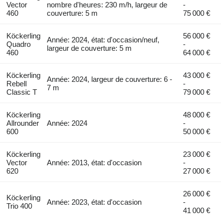
Vector
nombre d'heures: 230 m/h, largeur de
-
460
couverture: 5 m
75 000 €
Köckerling
56 000 €
Année: 2024, état: d'occasion/neuf,
Quadro
-
largeur de couverture: 5 m
460
64 000 €
Köckerling
43 000 €
Année: 2024, largeur de couverture: 6 -
Rebell
-
7 m
Classic T
79 000 €
Köckerling
48 000 €
Allrounder
Année: 2024
-
600
50 000 €
Köckerling
23 000 €
Vector
Année: 2013, état: d'occasion
-
620
27 000 €
26 000 €
Köckerling
Année: 2023, état: d'occasion
-
Trio 400
41 000 €