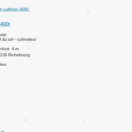
l400r
luse
l du sol - cultivateur
rture
4 m
2136 Richebourg
deur