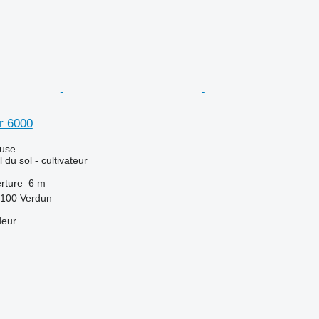
r 6000
luse
l du sol - cultivateur
rture
6 m
5100 Verdun
deur