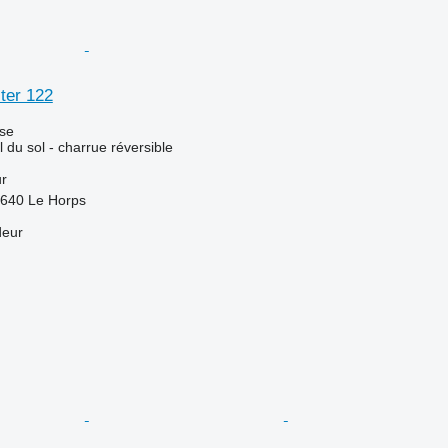
ter 122
use
l du sol - charrue réversible
ur
3640 Le Horps
deur