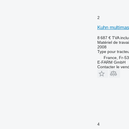
2
Kuhn multimas
8 687 €
TVA incl
Matériel de travai
2008
Type
pour tracte
France, Fr-5
E-FARM GmbH
Contacter le ven
4