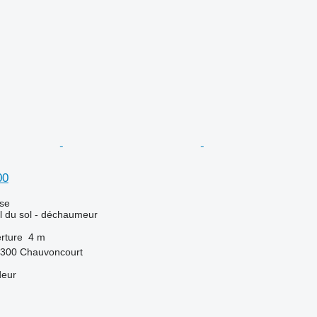
00
use
il du sol - déchaumeur
rture
4 m
5300 Chauvoncourt
deur