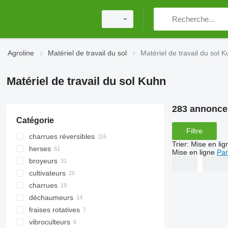
Agroline
Matériel de travail du sol
Matériel de travail du sol 
Matériel de travail du sol Kuhn
283 annonce
Catégorie
Filtre
charrues réversibles
Trier
:
Mise en lig
herses
Mise en ligne
Par
broyeurs
herses à disques
cultivateurs
herses rotatives
broyeurs pour tracteur
charrues
herses à dents flexibles
déchaumeurs
herses à dents
fraises rotatives
vibroculteurs