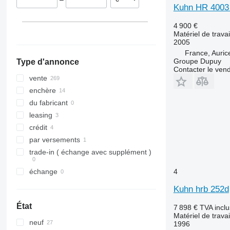
Danemark
Kuhn HR 4003
Suède
4 900 €
Hongrie
Matériel de travai
tout afficher
2005
France, Auric
Groupe Dupuy
Type d'annonce
Contacter le ven
vente
enchère
du fabricant
leasing
crédit
par versements
trade-in ( échange avec supplément )
4
échange
Kuhn hrb 252d
État
7 898 €
TVA incl
Matériel de travai
neuf
1996