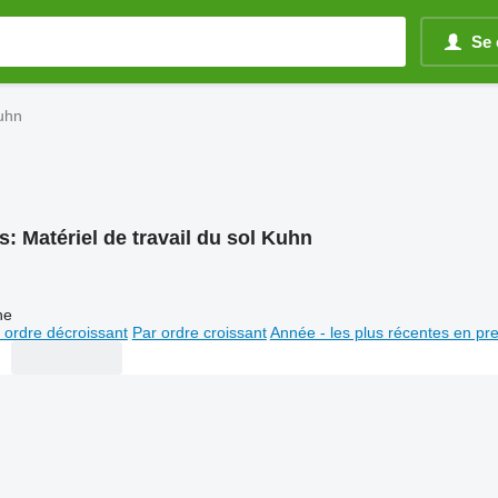
Se 
Kuhn
s:
Matériel de travail du sol Kuhn
ne
 ordre décroissant
Par ordre croissant
Année - les plus récentes en pr