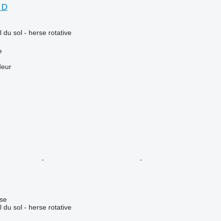
 D
l du sol - herse rotative
e
deur
use
l du sol - herse rotative