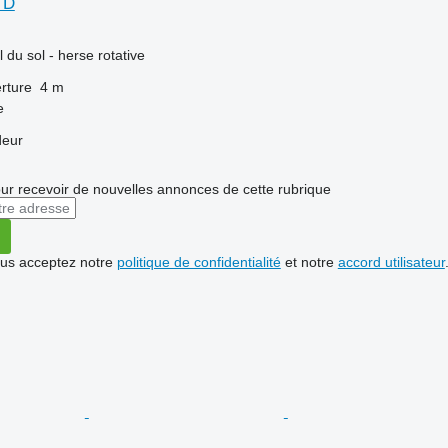
 D
l du sol - herse rotative
rture
4 m
e
deur
r recevoir de nouvelles annonces de cette rubrique
vous acceptez notre
politique de confidentialité
et notre
accord utilisateur