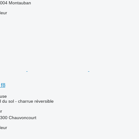
2004 Montauban
deur
f8
luse
l du sol - charrue réversible
ur
5300 Chauvoncourt
deur