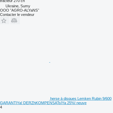
tracteur
270 ch
Ukraine, Sumy
OOO "AGRO-ALYaNS"
Contacter le vendeur
herse à disques Lemken Rubin 9/600
GARANTIYa! DERZhKOMPENSATsIYa 25%! neuve
4