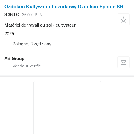
Özdöken Kultywator bezorkowy Ozdoken Epsom SR209 - 9 łap, dostępny od rę
8 360 €
36 000 PLN
Matériel de travail du sol - cultivateur
2025
Pologne, Rzędziany
AB Group