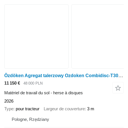
Özdöken Agregat talerzowy Ozdoken Combidisc-T300, 3 m - wersja półzawies
11 150 €
48 000 PLN
Matériel de travail du sol - herse à disques
2026
Type
pour tracteur
Largeur de couverture
3 m
Pologne, Rzędziany