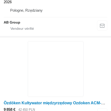
2026
Pologne, Rzędziany
AB Group
Özdöken Kultywator międzyrzędowy Ozdoken ACM-K13
9 858 €
42 450 PLN