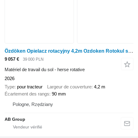
Özdöken Opielacz rotacyjny 4,2m Ozdoken Rotokul składana rama
9 057 €
39 000 PLN
Matériel de travail du sol - herse rotative
2026
Type
pour tracteur
Largeur de couverture
4,2 m
Écartement des rangs
90 mm
Pologne, Rzędziany
AB Group