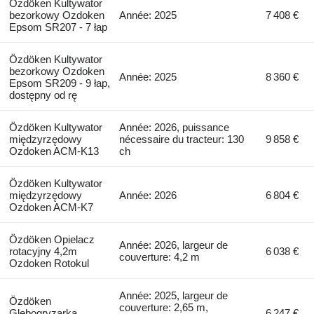
Özdöken Kultywator
bezorkowy Ozdoken
Année: 2025
7 408 €
Epsom SR207 - 7 łap
Özdöken Kultywator
bezorkowy Ozdoken
Année: 2025
8 360 €
Epsom SR209 - 9 łap,
dostępny od rę
Özdöken Kultywator
Année: 2026, puissance
międzyrzędowy
nécessaire du tracteur: 130
9 858 €
Ozdoken ACM-K13
ch
Özdöken Kultywator
międzyrzędowy
Année: 2026
6 804 €
Ozdoken ACM-K7
Özdöken Opielacz
Année: 2026, largeur de
rotacyjny 4,2m
6 038 €
couverture: 4,2 m
Ozdoken Rotokul
Année: 2025, largeur de
Özdöken
couverture: 2,65 m,
Glebogryzarka
6 247 €