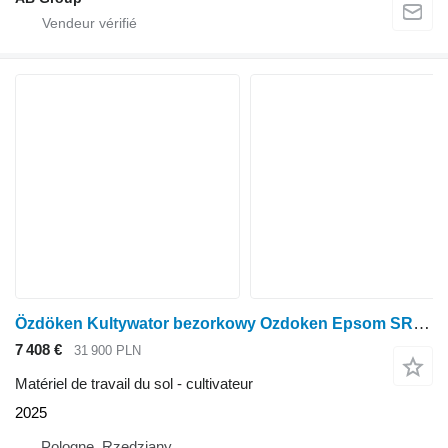
Özdöken Kultywator bezorkowy Ozdoken Epsom SR207 - 7 łap
7 408 €
31 900 PLN
Matériel de travail du sol - cultivateur
2025
Pologne, Rzędziany