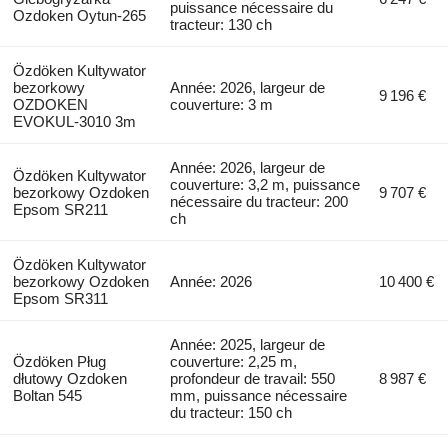
puissance nécessaire du
Ozdoken Oytun-265
tracteur: 130 ch
Özdöken Kultywator
bezorkowy
Année: 2026, largeur de
9 196 €
OZDOKEN
couverture: 3 m
EVOKUL-3010 3m
Année: 2026, largeur de
Özdöken Kultywator
couverture: 3,2 m, puissance
bezorkowy Ozdoken
9 707 €
nécessaire du tracteur: 200
Epsom SR211
ch
Özdöken Kultywator
bezorkowy Ozdoken
Année: 2026
10 400 €
Epsom SR311
Année: 2025, largeur de
Özdöken Pług
couverture: 2,25 m,
dłutowy Ozdoken
profondeur de travail: 550
8 987 €
Boltan 545
mm, puissance nécessaire
du tracteur: 150 ch