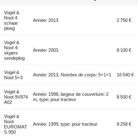
Vogel &
Noot 4
Année: 2013
2 750 €
schaar
ploeg
Vogel &
Noot 4-
Année: 2003
8 100 €
skjærs
vendeplog
Vogel &
Année: 2013, Nombre de corps: 5+1+1
16 540 €
Noot 5+3
Vogel &
Année: 1998, largeur de couverture: 2
Noot 9V874
8 500 €
m, type: pour tracteur
A02
Vogel &
Noot
Année: 1999, type: pour tracteur
8 258 €
EUROMAT
S 950