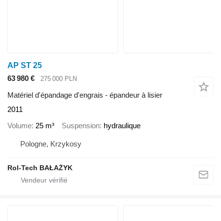
AP ST 25
63 980 €
275 000 PLN
Matériel d'épandage d'engrais - épandeur à lisier
2011
Volume
25 m³
Suspension
hydraulique
Pologne, Krzykosy
Rol-Tech BAŁAŻYK