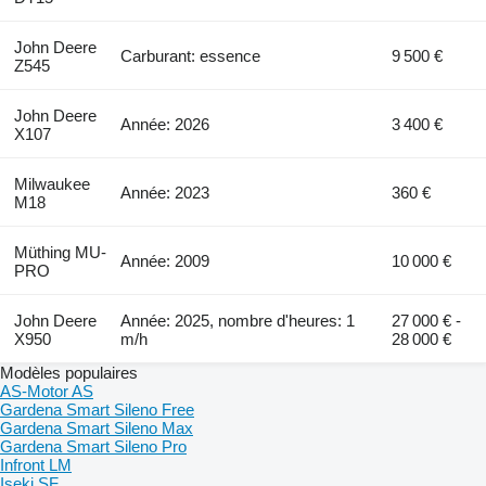
John Deere
Carburant: essence
9 500 €
Z545
John Deere
Année: 2026
3 400 €
X107
Milwaukee
Année: 2023
360 €
M18
Müthing MU-
Année: 2009
10 000 €
PRO
John Deere
Année: 2025, nombre d'heures: 1
27 000 € -
X950
m/h
28 000 €
Modèles populaires
AS-Motor AS
Gardena Smart Sileno Free
Gardena Smart Sileno Max
Gardena Smart Sileno Pro
Infront LM
Iseki SF