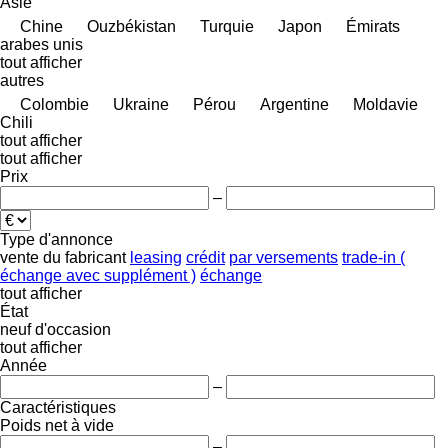
Asie
Chine
Ouzbékistan
Turquie
Japon
Émirats
arabes unis
tout afficher
autres
Colombie
Ukraine
Pérou
Argentine
Moldavie
Chili
tout afficher
tout afficher
Prix
–
Type d'annonce
vente
du fabricant
leasing
crédit
par versements
trade-in (
échange avec supplément )
échange
tout afficher
État
neuf
d'occasion
tout afficher
Année
–
Caractéristiques
Poids net à vide
–