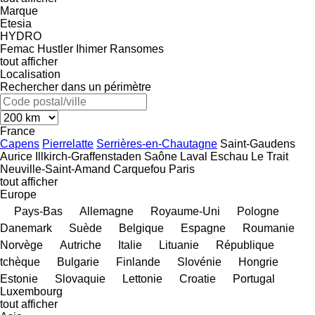
Marque
Etesia
HYDRO
Femac
Hustler
Ihimer
Ransomes
tout afficher
Localisation
Rechercher dans un périmètre
France
Capens
Pierrelatte
Serrières-en-Chautagne
Saint-Gaudens
Aurice
Illkirch-Graffenstaden
Saône
Laval
Eschau
Le Trait
Neuville-Saint-Amand
Carquefou
Paris
tout afficher
Europe
Pays-Bas
Allemagne
Royaume-Uni
Pologne
Danemark
Suède
Belgique
Espagne
Roumanie
Norvège
Autriche
Italie
Lituanie
République
tchèque
Bulgarie
Finlande
Slovénie
Hongrie
Estonie
Slovaquie
Lettonie
Croatie
Portugal
Luxembourg
tout afficher