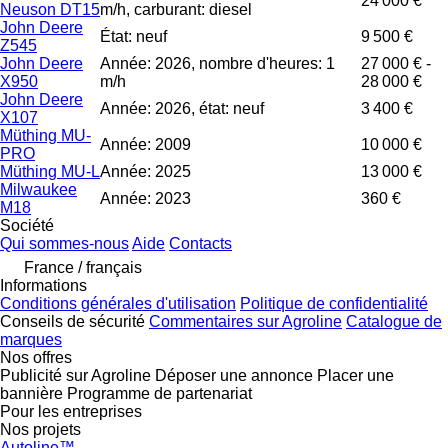
24 000 €
Neuson DT15
m/h, carburant: diesel
John Deere
État: neuf
9 500 €
Z545
John Deere
Année: 2026, nombre d'heures: 1
27 000 € -
X950
m/h
28 000 €
John Deere
Année: 2026, état: neuf
3 400 €
X107
Müthing MU-
Année: 2009
10 000 €
PRO
Müthing MU-L
Année: 2025
13 000 €
Milwaukee
Année: 2023
360 €
M18
Société
Qui sommes-nous
Aide
Contacts
France / français
Informations
Conditions générales d'utilisation
Politique de confidentialité
Conseils de sécurité
Commentaires sur Agroline
Catalogue de
marques
Nos offres
Publicité sur Agroline
Déposer une annonce
Placer une
bannière
Programme de partenariat
Pour les entreprises
Nos projets
Autoline™