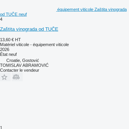
équipement viticole Zaštita vinograda
od TUČE neuf
4
Zaštita vinograda od TUČE
13,60 €
HT
Matériel viticole - équipement viticole
2026
État
neuf
Croatie, Gostović
TOMISLAV ABRAMOVIĆ
Contacter le vendeur
1