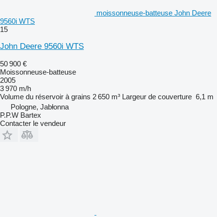
moissonneuse-batteuse John Deere
9560i WTS
15
John Deere 9560i WTS
50 900 €
Moissonneuse-batteuse
2005
3 970 m/h
Volume du réservoir à grains
2 650 m³
Largeur de couverture
6,1 m
Pologne, Jabłonna
P.P.W Bartex
Contacter le vendeur