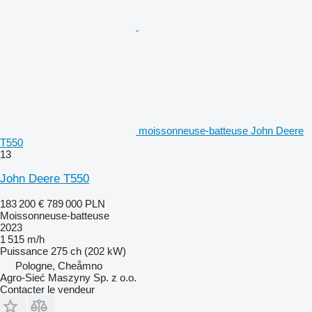
moissonneuse-batteuse John Deere
T550
13
John Deere T550
183 200 €
789 000 PLN
Moissonneuse-batteuse
2023
1 515 m/h
Puissance
275 ch (202 kW)
Pologne, Cheåmno
Agro-Sieć Maszyny Sp. z o.o.
Contacter le vendeur