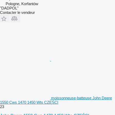
Pologne, Korfantów
"DADPOL"
Contacter le vendeur
moissonneuse-batteuse John Deere
1550 Cws 1470 1450 Wts CZĘŚCI
23