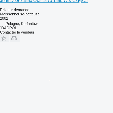
John Deere 1550 Cws 1470 1450 Wts CZĘŚCI
Prix sur demande
Moissonneuse-batteuse
2002
Pologne, Korfantów
"DADPOL"
Contacter le vendeur