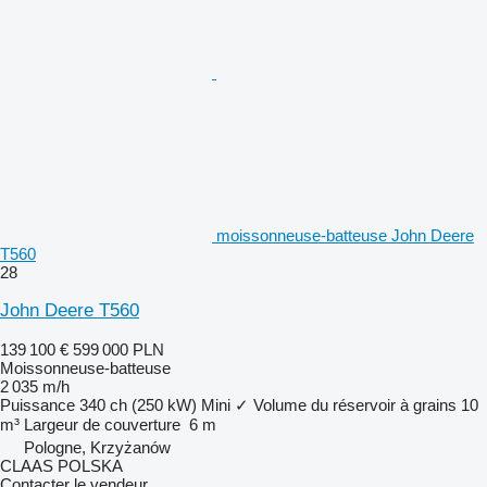
moissonneuse-batteuse John Deere
T560
28
John Deere T560
139 100 €
599 000 PLN
Moissonneuse-batteuse
2 035 m/h
Puissance
340 ch (250 kW)
Mini
✓
Volume du réservoir à grains
10
m³
Largeur de couverture
6 m
Pologne, Krzyżanów
CLAAS POLSKA
Contacter le vendeur