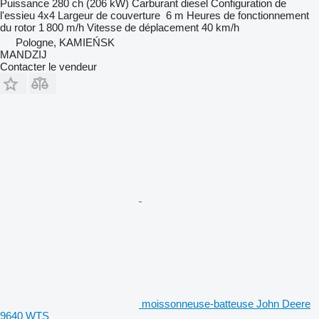
Puissance
280 ch (206 kW)
Carburant
diesel
Configuration de
l'essieu
4x4
Largeur de couverture
6 m
Heures de fonctionnement
du rotor
1 800 m/h
Vitesse de déplacement
40 km/h
Pologne, KAMIEŃSK
MANDZIJ
Contacter le vendeur
moissonneuse-batteuse John Deere
9640 WTS