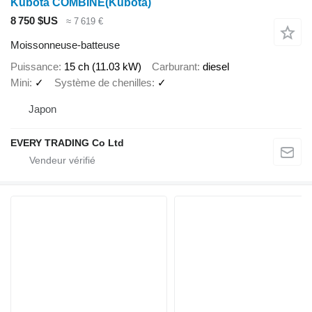
Kubota COMBINE(Kubota)
8 750 $US
≈ 7 619 €
Moissonneuse-batteuse
Puissance
15 ch (11.03 kW)
Carburant
diesel
Mini
✓
Système de chenilles
✓
Japon
EVERY TRADING Co Ltd