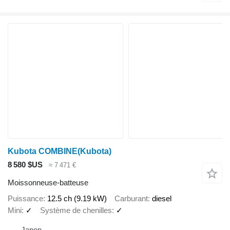
Kubota COMBINE(Kubota)
8 580 $US
≈ 7 471 €
Moissonneuse-batteuse
Puissance
12.5 ch (9.19 kW)
Carburant
diesel
Mini
✓
Système de chenilles
✓
Japon