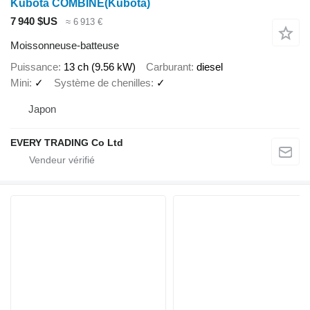
Kubota COMBINE(Kubota)
7 940 $US
≈ 6 913 €
Moissonneuse-batteuse
Puissance
13 ch (9.56 kW)
Carburant
diesel
Mini
✓
Système de chenilles
✓
Japon
EVERY TRADING Co Ltd