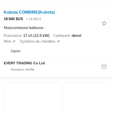
Kubota COMBINE(Kubota)
16 840 $US
≈ 14 660 €
Moissonneuse-batteuse
Puissance
17 ch (12.5 kW)
Carburant
diesel
Mini
✓
Système de chenilles
✓
Japon
EVERY TRADING Co Ltd